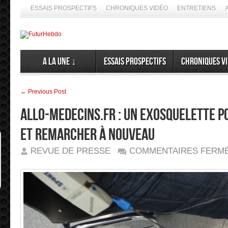
ESSAIS PROSPECTIFS
CHRONIQUES VIDÉO
ENTRETIENS
A la Une ↓
Essais prospectifs
Chroniques v
← Previous Post
allo-medecins.fr : Un exosquelette p
et remarcher à nouveau
REVUE DE PRESSE
COMMENTAIRES FERM