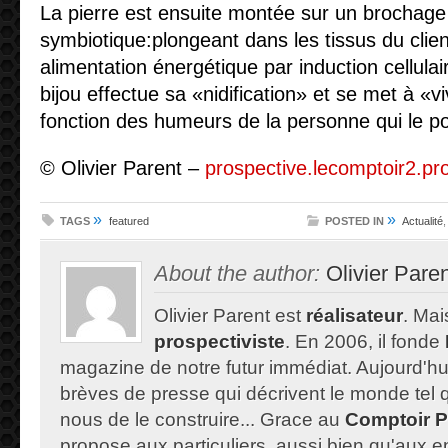
La pierre est ensuite montée sur un brochage
symbiotique:plongeant dans les tissus du clien
alimentation énergétique par induction cellulai
bijou effectue sa «nidification» et se met à «viv
fonction des humeurs de la personne qui le po
© Olivier Parent –
prospective.lecomptoir2.pr
»
»
TAGS
featured
POSTED IN
Actualité
About the author:
Olivier Pare
Olivier Parent est
réalisateur
. Mais
prospectiviste
. En 2006, il fonde
magazine de notre futur immédiat. Aujourd'hu
brèves de presse qui décrivent le monde tel qu'
nous de le construire... Grace au
Comptoir P
propose aux particuliers, aussi bien qu'aux e