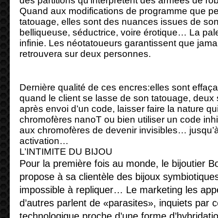
des partitions qu’interprètent des armées de r
Quand aux modifications de programme que peut
tatouage, elles sont des nuances issues de son
belliqueuse, séductrice, voire érotique… La pale
infinie. Les néotatoueurs garantissent que jam
retrouvera sur deux personnes.
Dernière qualité de ces encres:elles sont effaç
quand le client se lasse de son tatouage, deux so
après envoi d’un code, laisser faire la nature qu
chromofères nanoT ou bien utiliser un code inhi
aux chromofères de devenir invisibles… jusqu’à
activation…
L’INTIMITE DU BIJOU
Pour la première fois au monde, le bijoutier Bo
propose à sa clientèle des bijoux symbiotique
impossible à repliquer… Le marketing les appe
d’autres parlent de «parasites», inquiets par 
technologique proche d’une forme d’hybridati