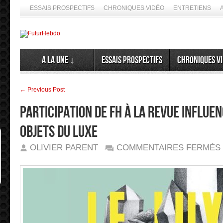
ESSAIS PROSPECTIFS
CHRONIQUES VIDÉO
ENTRETIENS
A la Une ↓
Essais prospectifs
Chroniques v
← Previous Post
Participation de FH à la Revue INfluen
objets du luxe
OLIVIER PARENT
COMMENTAIRES FERMÉS
L
:
#
–