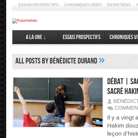
ESSAIS PROSPECTIFS
CHRONIQUES VIDÉO
ENTRETIENS
A la Une ↓
Essais prospectifs
Chroniques v
»
All posts by Bénédicte Durand
Débat | Sa
sacré Haki
BÉNÉDIC
COMMEN
Il y a vingt 
Hakim douz
leçon d’his