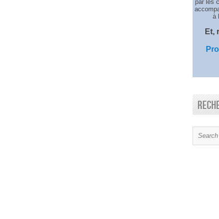
par les 
accompag
à 
Et,
Pro
Rech