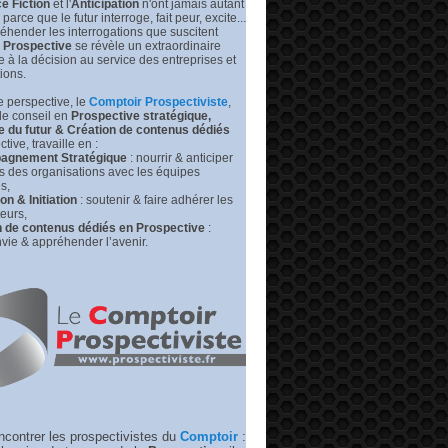
e Fiction
et l'
Anticipation
n'ont jamais autant
prédire
leurs
s parce que le futur interroge, fait peur, excite...
futurs
éhender les interrogations que suscitent
|
Prospective
se révèle un extraordinaire
Medium –
de à la décision au service des entreprises et
RP
tions.
 perspective, l
e
Comptoir Prospectiviste
,
de conseil en
Prospective stratégique,
e du futur &
Création de contenus dédiés
tive, travaille en :
gnement Stratégique
: nourrir & anticiper
rs des organisations avec les équipes
s,
n & Initiation
: soutenir & faire adhérer les
eurs,
n de contenus dédiés en Prospective
:
vie & appréhender l’avenir.
ncontrer les prospectivistes du
Comptoir
: