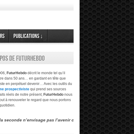
rs
Publications ↓
opos de FuturHebdo
006,
FuturHebdo
décrit le monde tel qu’il
être dans 50 ans… en gardant en tête que
este en perpétuel devenir… Avec les outils du
me prospectiviste
qui prend ses sources
aits réels de notre présent,
FuturHebdo
nous
tout à renouveler le regard que nous portons
quotidien.
 n’envisage pas l’avenir comme étant évident, transparent… mais m