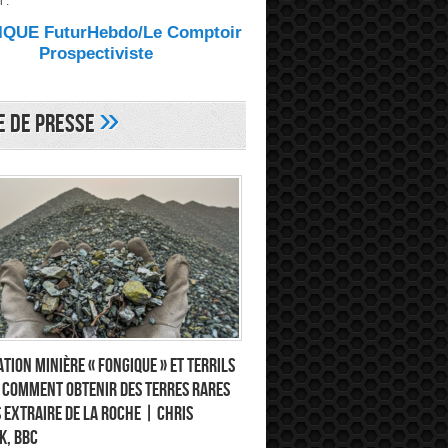
 :
QUE FuturHebdo/Le Comptoir
Prospectiviste
»
e de Presse
tion minière « fongique » et terrils
: comment obtenir des terres rares
 extraire de la roche | Chris
k, BBC