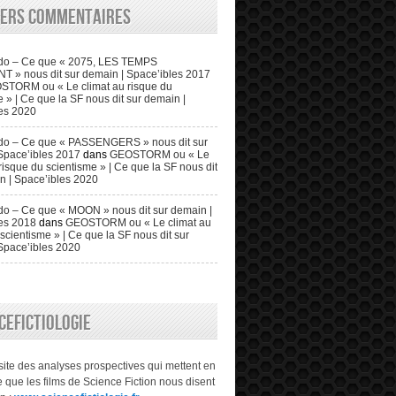
iers commentaires
do – Ce que « 2075, LES TEMPS
» nous dit sur demain | Space’ibles 2017
STORM ou « Le climat au risque du
 » | Ce que la SF nous dit sur demain |
es 2020
do – Ce que « PASSENGERS » nous dit sur
Space’ibles 2017
dans
GEOSTORM ou « Le
risque du scientisme » | Ce que la SF nous dit
n | Space’ibles 2020
o – Ce que « MOON » nous dit sur demain |
es 2018
dans
GEOSTORM ou « Le climat au
scientisme » | Ce que la SF nous dit sur
Space’ibles 2020
CEFICTIOLOGIE
 site des analyses prospectives qui mettent en
 que les films de Science Fiction nous disent