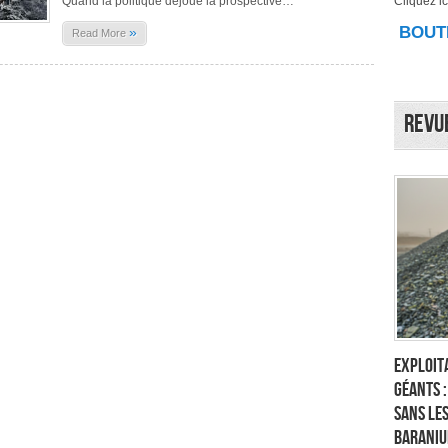
Quand la politique déjoue la prospective…
Cliquez ici
RÉTRO-
PROSPECTIVE
BOUTI
»
Read More
:
QUAND
LES
PROJETS
«
DÉRAILLENT
»
Revu
Exploita
géants 
sans les
Baraniu