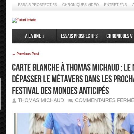
ESSAIS PROSPECTIFS
CHRONIQUES VIDÉO
ENTRETIENS
A la Une ↓
Essais prospectifs
Chroniques v
← Previous Post
Carte blanche à Thomas Michaud : Le 
dépasser le métavers dans les proch
Festival des Mondes Anticipés
THOMAS MICHAUD
COMMENTAIRES FERM