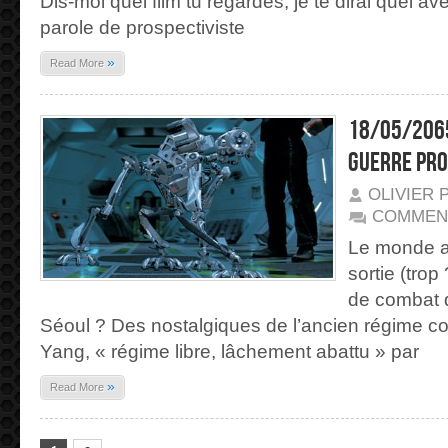
Dis-moi quel film tu regardes, je te dirai quel ave
parole de prospectiviste
»
Read More
18/05/2065
guerre pr
OLIVIER 
COMMEN
Le monde a-
sortie (tro
de combat 
Séoul ? Des nostalgiques de l’ancien régime 
Yang, « régime libre, lâchement abattu » par
»
Read More