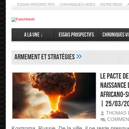
ESSAIS PROSPECTIFS
CHRONIQUES VIDÉO
ENTRETIENS
A la Une ↓
Essais prospectifs
Chroniques v
»
Armement et Stratégies
Le pacte d
naissance 
africano-s
| 25/03/2
THOMAS 
COMMEN
Kostroma, Russie. De la ville, il ne reste pres