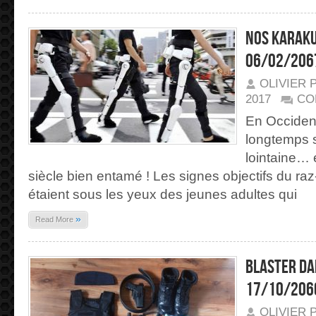
Nos karak
06/02/206
OLIVIER 
2017
CO
En Occident
longtemps s
lointaine… 
siècle bien entamé ! Les signes objectifs du ra
étaient sous les yeux des jeunes adultes qui
»
Read More
Blaster da
17/10/206
OLIVIER 