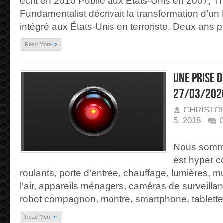
écrit en 2010 Publié aux États-Unis en 2007, T
Fundamentalist décrivait la transformation d’un
intégré aux États-Unis en terroriste. Deux ans 
»
Read More
Une prise 
27/03/202
CHRISTO
5, 2018
SUR
UNE
PRISE
Nous somm
DE
POUVOIR…
est hyper c
|
27/03/2020
roulants, porte d’entrée, chauffage, lumières, mu
l’air, appareils ménagers, caméras de surveillan
robot compagnon, montre, smartphone, tablette,
»
Read More