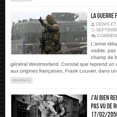
La Guerre 
DENIS E
SEPTEMBR
COMMEN
L’arme idéal
visible, pas
champ de bat
général Westmorland. Constat que reprend un a
aux origines françaises, Frank Louvier, dans un
»
Read More
J’ai bien r
pas vu de 
17/02/205