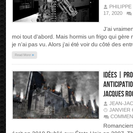
PHILIPPE
17, 2020
SUR
J’AI
BIEN
J’ai vraime
REGARDÉ,
JE
moi tout d’abord. Mais hormis un frigo qui gèr
N’AI
TOUJOURS
PAS
je n’ai pas vu. Alors j’ai été voir du côté des e
VU
DE
ROBOTS
»
Read More
TUEURS
|
17/02/2050
Idées | Pro
anticipati
Jacques Ro
JEAN-JA
JANVIER 6
COMMEN
Romanciers 