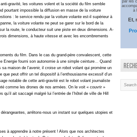
par les 
nti-gravité, les voitures volent et la société du film semble
accompag
end pourtant impossible la diffusion en masse de la voiture
à 
tions : le service rendu par la voiture volante est-il supérieur à
Et,
panne, la voiture volante ne peut se garer sur le bord de la
 sur la route, le conducteur suit une piste en deux dimensions. A-
Pro
trois dimensions, à haute vitesse et avec les encombrements
 moments du film. Dans le cas du grand-père convalescent, cette
uelle Energie fourni son autonomie à une simple ceinture… Quand
Rech
sa maison de l’avenir, il croise un robot volant qui promène un
e que peut offrir un tel dispositif à l’enthousiasme excessif d’un
ge notable de cette anti-gravité est le robot volant journaliste
oté comme les drones de nos armées. On le voit « couvrir »
ès qu’il ait saccagé malgré lui l’entrée de l’hôtel de ville de Hill
 dérangeantes, arrêtons-nous un instant sur quelques utopies et
ses à apprendre à notre présent ! Alors que nos architectes