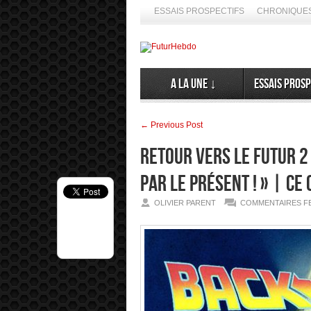
ESSAIS PROSPECTIFS
CHRONIQUES
A la Une ↓
Essais prosp
← Previous Post
RETOUR VERS LE FUTUR 2
par le présent ! » | Ce
OLIVIER PARENT
COMMENTAIRES F
 de spéculer ses émergences. Alors, ne nous en privons pas ➦ La 