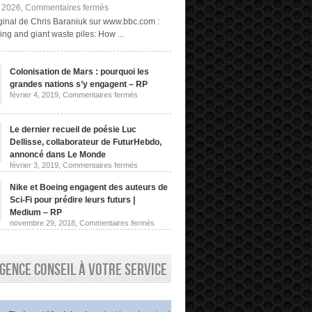
sur
, 2026,
Commentaires fermés
Exploitation
riginal de Chris Baraniuk sur www.bbc.com :
minière
ng and giant waste piles: How ...
« fongique »
et
terrils
géants :
Colonisation de Mars : pourquoi les
comment
grandes nations s’y engagent – RP
obtenir
des
sur
février 4, 2019,
Commentaires fermés
Colonisation
terres
de
rares
Mars
sans
:
Le dernier recueil de poésie Luc
les
pourquoi
Dellisse, collaborateur de FuturHebdo,
extraire
les
de
grandes
annoncé dans Le Monde
nations
la
sur
février 3, 2019,
Commentaires fermés
s’y
roche
Le
engagent
dernier
|
–
Nike et Boeing engagent des auteurs de
recueil
Chris
RP
de
Sci-Fi pour prédire leurs futurs |
Baraniuk,
poésie
BBC
Medium – RP
Luc
sur
novembre 29, 2018,
Commentaires fermés
Dellisse,
Nike
collaborateur
et
de
Boeing
FuturHebdo,
engagent
annoncé
gence conseil à votre service
des
dans
auteurs
Le
de
Monde
Sci-
Fi
pour