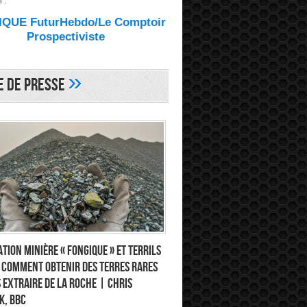
 :
QUE FuturHebdo/Le Comptoir
Prospectiviste
»
e de Presse
tion minière « fongique » et terrils
: comment obtenir des terres rares
 extraire de la roche | Chris
k, BBC