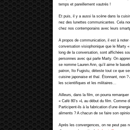
temps et pareillement vautrés !
Et puis, il y a aussi la scène dans la cuisi
nez des lunettes communicantes. Cela non
chez nos contemporains avec leurs smartp
A propos de communication, il est à noter
conversation visiophonique que le Marty « 
long de la conversation, sont affichées so
personnes avec qui parle Marty. On appre
se nomme Lauren Ann, qu’il aime le basebal
patron, Ito Fugistu, déteste tout ce que s
cuisine japonaise et thaï. Étonnant, non ? 
les scientifiques et les militaires…
Ailleurs, dans la film, on pourra remarqu
« Café 80’s »L au début du film. Comme da
Participent-ils à la fabrication d’une éner
aliments ? A chacun de se faire son opinio
Après les convergences, on ne peut pas ne 