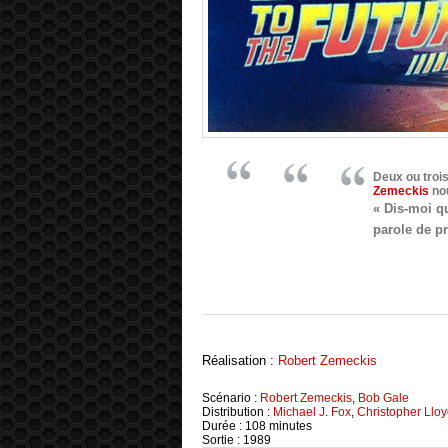
Deux ou troi
Zemeckis
no
« Dis-moi qu
parole de pr
Réalisation :
Robert Zemeckis
Scénario :
Robert Zemeckis
,
Bob Gale
Distribution :
Michael J. Fox
,
Christopher Llo
Durée : 108 minutes
Sortie : 1989