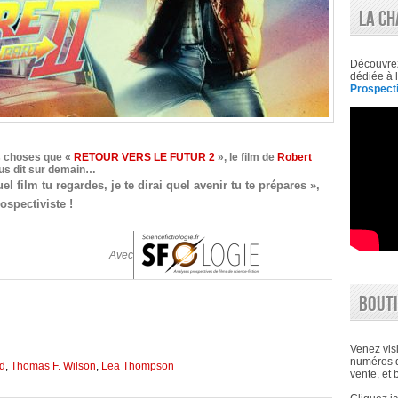
PRÉSENT
LA CH
!
»
|
CE
QUE
Découvre
LA
dédiée à l
SF
Prospecti
NOUS
DIT
SUR
DEMAIN
s choses que «
RETOUR VERS LE FUTUR 2
», le film de
Robert
us dit sur demain…
el film tu regardes, je te dirai quel avenir tu te prépares »,
ospectiviste !
Avec
BOUTI
Venez visi
numéros d
yd
,
Thomas F. Wilson
,
Lea Thompson
vente, et 