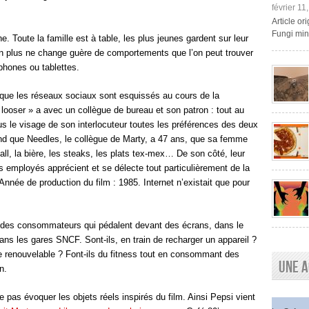
février 11
Article o
Fungi mini
ne. Toute la famille est à table, les plus jeunes gardent sur leur
 plus ne change guère de comportements que l’on peut trouver
hones ou tablettes.
 que les réseaux sociaux sont esquissés au cours de la
looser » a avec un collègue de bureau et son patron : tout au
us le visage de son interlocuteur toutes les préférences des deux
nd que Needles, le collègue de Marty, a 47 ans, que sa femme
l, la bière, les steaks, les plats tex-mex… De son côté, leur
es employés apprécient et se délecte tout particulièrement de la
Année de production du film : 1985. Internet n’existait que pour
er des consommateurs qui pédalent devant des écrans, dans le
ns les gares SNCF. Sont-ils, en train de recharger un appareil ?
gie renouvelable ? Font-ils du fitness tout en consommant des
Une a
n.
pas évoquer les objets réels inspirés du film. Ainsi Pepsi vient