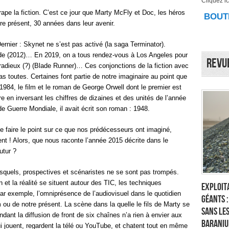
Cliquez ici
trape la fiction. C’est ce jour que Marty McFly et Doc, les héros
BOUTI
otre présent, 30 années dans leur avenir.
rnier : Skynet ne s’est pas activé (la saga Terminator).
de (2012)… En 2019, on a tous rendez-vous à Los Angeles pour
Revu
 radieux (?) (Blade Runner)… Ces conjonctions de la fiction avec
s toutes. Certaines font partie de notre imaginaire au point que
1984, le film et le roman de George Orwell dont le premier est
en inversant les chiffres de dizaines et des unités de l’année
e Guerre Mondiale, il avait écrit son roman : 1948.
e faire le point sur ce que nos prédécesseurs ont imaginé,
ent ! Alors, que nous raconte l’année 2015 décrite dans le
utur ?
esquels, prospectives et scénaristes ne se sont pas trompés.
 et la réalité se situent autour des TIC, les techniques
Exploita
ar exemple, l’omniprésence de l’audiovisuel dans le quotidien
géants 
ou de notre présent. La scène dans la quelle le fils de Marty se
sans les
ant la diffusion de front de six chaînes n’a rien à envier aux
Baraniu
 jouent, regardent la télé ou YouTube, et chatent tout en même