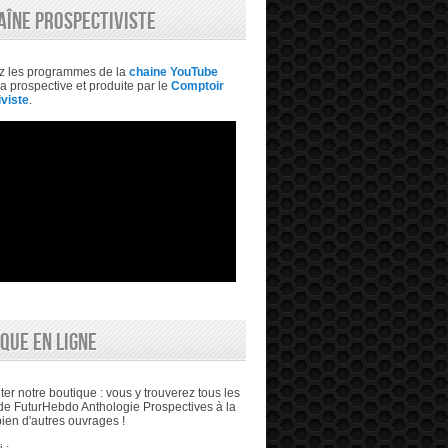
AÎNE PROSPECTIVISTE
z les programmes de la
chaine YouTube
a prospective et produite par le
Comptoir
viste
.
QUE EN LIGNE
ter notre boutique : vous y trouverez tous les
e FuturHebdo Anthologie Prospectives à la
bien d'autres ouvrages !