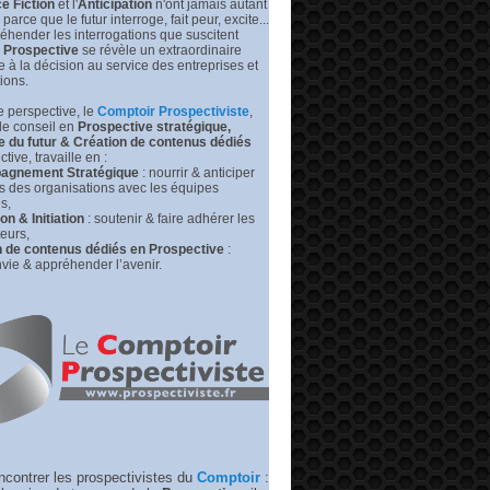
e Fiction
et l'
Anticipation
n'ont jamais autant
prédire
leurs
s parce que le futur interroge, fait peur, excite...
futurs
éhender les interrogations que suscitent
|
Prospective
se révèle un extraordinaire
Medium –
de à la décision au service des entreprises et
RP
tions.
 perspective, l
e
Comptoir Prospectiviste
,
de conseil en
Prospective stratégique,
e du futur &
Création de contenus dédiés
tive, travaille en :
gnement Stratégique
: nourrir & anticiper
rs des organisations avec les équipes
s,
n & Initiation
: soutenir & faire adhérer les
eurs,
n de contenus dédiés en Prospective
:
vie & appréhender l’avenir.
ncontrer les prospectivistes du
Comptoir
: