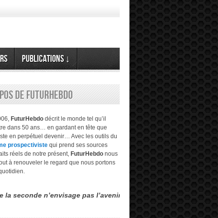
rs
Publications ↓
opos de FuturHebdo
006,
FuturHebdo
décrit le monde tel qu’il
être dans 50 ans… en gardant en tête que
este en perpétuel devenir… Avec les outils du
me prospectiviste
qui prend ses sources
aits réels de notre présent,
FuturHebdo
nous
tout à renouveler le regard que nous portons
quotidien.
e n’envisage pas l’avenir comme étant évident, transparent… mais 