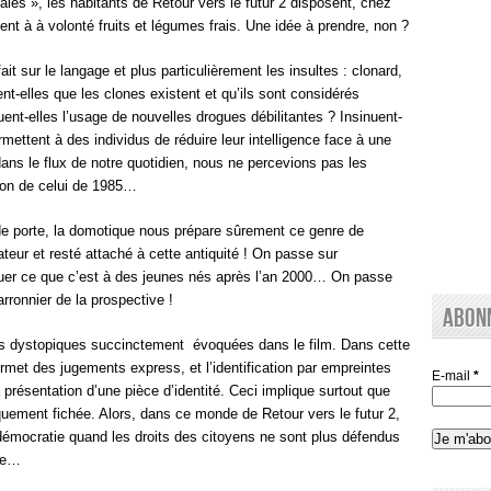
es », les habitants de Retour vers le futur 2 disposent, chez
ent à à volonté fruits et légumes frais. Une idée à prendre, non ?
fait sur le langage et plus particulièrement les insultes : clonard,
nt-elles que les clones existent et qu’ils sont considérés
t-elles l’usage de nouvelles drogues débilitantes ? Insinuent-
mettent à des individus de réduire leur intelligence face à une
dans le flux de notre quotidien, nous ne percevions pas les
son de celui de 1985…
 de porte, la domotique nous prépare sûrement ce genre de
ur et resté attaché à cette antiquité ! On passe sur
quer ce que c’est à des jeunes nés après l’an 2000… On passe
rronnier de la prospective !
Abon
cts dystopiques succinctement
évoquées dans le film. Dans cette
ermet des jugements express, et l’identification par empreintes
E-mail
*
 présentation d’une pièce d’identité. Ceci implique surtout que
quement fichée. Alors, dans ce monde de Retour vers le futur 2,
émocratie quand les droits des citoyens ne sont plus défendus
tée…