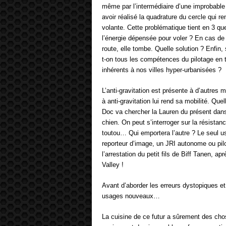
même par l’intermédiaire d’une improbable a
avoir réalisé la quadrature du cercle qui r
volante. Cette problématique tient en 3 ques
l’énergie dépensée pour voler ? En cas de 
route, elle tombe. Quelle solution ? Enfin,
t-on tous les compétences du pilotage en 
inhérents à nos villes hyper-urbanisées ?
L’anti-gravitation est présente à d’autres
à anti-gravitation lui rend sa mobilité. Q
Doc va chercher la Lauren du présent dans 
chien. On peut s’interroger sur la résistanc
toutou… Qui emportera l’autre ? Le seul usa
reporteur d’image, un JRI autonome ou pil
l’arrestation du petit fils de Biff Tanen, apr
Valley !
Avant d’aborder les erreurs dystopiques et
usages nouveaux…
La cuisine de ce futur a sûrement des cho