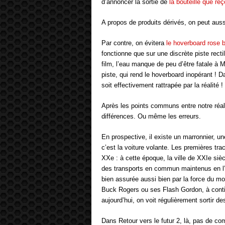
d’annoncer la sortie de
la bouteille que r
A propos de produits dérivés, on peut aus
Par contre, on évitera
le hoverboard rose 
fonctionne que sur une discrète piste rect
film, l’eau manque de peu d’être fatale à Ma
piste, qui rend le hoverboard inopérant ! Da
soit effectivement rattrapée par la réalité !
Après les points communs entre notre réalit
différences. Ou même les erreurs.
En prospective, il existe un marronnier, un
c’est la voiture volante. Les premières tr
XXe : à cette époque, la ville de XXIe sièc
des transports en commun maintenus en l’ai
bien assurée aussi bien par la force du mol
Buck Rogers ou ses Flash Gordon, à continu
aujourd’hui, on voit régulièrement sortir d
Dans Retour vers le futur 2, là, pas de co