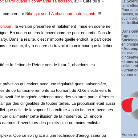
eçoit Marty quand il commande sa boisson
, au « Café 80’s ».
La
Scienc
fait d'elle
Pour appr
si compter sur
Nike qui sort LA chaussure auto-laçante
!!!
l'avenir, la
outil d'ai
les institu
bonbon
: la version présentée et habilement
mise en scène ne
Dans cette
iligne. En aucun un cas le hoverboard ne peut en sortir. Dans le
l'agence 
rty. Dans la réalité, c’est n’importe quelle endroit, à part cette
Sociologi
en prospec
ns ce cas-ci, il y a encore du travail à fournir pour que la fiction
•
Accompa
les aveni
dirigeante
•
Immersio
é et la fiction de Retour vers le futur 2, abordons les
collaborat
•
Créatio
donner en
e prévision qui revient avec une régularité quasi saisonnière,
aces de ce fantasme remonte au tournant du XIXe siècle vers le
le avait été imaginée aérienne avec des voitures particulières et
r par des dirigeables de toutes tailles. La propulsion était aussi
let que celle de la vapeur ! La culture « pulp fiction », avec ses
er d’alimenter cette illusion de la modernité. Et, encore
es cartons d’inventeurs des projets plus ou moins réalistes.
Venez re
mplexe. Que ce soit grâce à une technique d’aéroglisseur ou