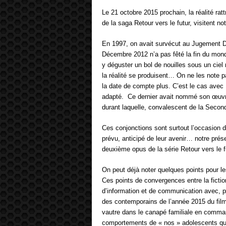
Le 21 octobre 2015 prochain, la réalité rat
de la saga Retour vers le futur, visitent n
En 1997, on avait survécut au Jugement De
Décembre 2012 n’a pas fêté la fin du mon
y déguster un bol de nouilles sous un ciel
la réalité se produisent… On ne les note pa
la date de compte plus. C’est le cas avec 
adapté.
Ce dernier avait nommé son œuvre 
durant laquelle, convalescent de la Second
Ces conjonctions sont surtout l’occasion d
prévu, anticipé de leur avenir… notre prés
deuxième opus de la série Retour vers le f
On peut déjà noter quelques points pour l
Ces points de convergences entre la fiction
d’information et de communication avec, p
des contemporains de l’année 2015 du film 
vautre dans le canapé familiale en command
comportements de « nos » adolescents qui