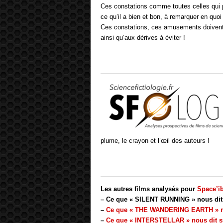
Ces constations comme toutes celles qui p
ce qu’il a bien et bon, à remarquer en quoi 
Ces constations, ces amusements doivent au
ainsi qu’aux dérives à éviter !
plume, le crayon et l’œil des auteurs !
Les autres films analysés pour
Space’i
– Ce que « SILENT RUNNING » nous dit 
–
Ce que « THE WANDERING EARTH » nou
–
Ce que « INTERSTELLAR » nous dit su