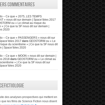
iers commentaires
do – Ce que « 2075, LES TEMPS
» nous dit sur demain | Space’ibles 2017
STORM ou « Le climat au risque du
 » | Ce que la SF nous dit sur demain |
es 2020
do – Ce que « PASSENGERS » nous dit sur
Space’ibles 2017
dans
GEOSTORM ou « Le
risque du scientisme » | Ce que la SF nous dit
n | Space’ibles 2020
o – Ce que « MOON » nous dit sur demain |
es 2018
dans
GEOSTORM ou « Le climat au
scientisme » | Ce que la SF nous dit sur
Space’ibles 2020
CEFICTIOLOGIE
 site des analyses prospectives qui mettent en
 que les films de Science Fiction nous disent