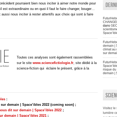
récèdent pourraient bien nous inciter à aimer notre monde pour
Dern
il est extraordinaire ou en quoi il faut le faire changer, bouger…
ssi nous inciter à rester attentifs aux choix qui sont à faire
FuturHeb
CHANGENT 
dans
GEO
scientisme
Space’ibl
FuturHeb
demain | 
climat au 
sur demai
Toutes ces analyses sont également rassemblées
FuturHebd
sur le site
www.sciencefictiologie.fr
, site dédié à la
Space’ibl
science-fiction qui éclaire le présent, grâce à la
risque du 
demain | 
SCIEN
bles
:
sur demain | Space’ibles 2022 (coming soon) ;
Visitez le
s dit sur demain | Space’ibles 2022
;
lumière ce
r demain | Space’ibles 2021
;