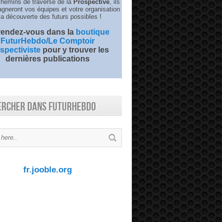
chemins de traverse de la
Prospective
, ils
neront vos équipes et votre organisation
la découverte des futurs possibles !
 rendez-vous dans la
boutique
FuturHebdo/Le Comptoir
spectiviste
pour y trouver les
dernières publications
ercher dans FuturHebdo
fr.jooble.org