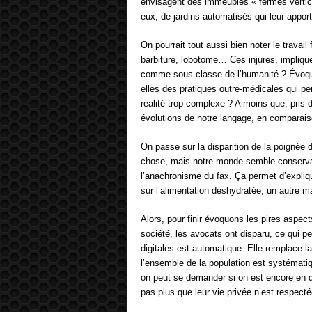
envisagent des immeubles « fermes vertical
eux, de jardins automatisés qui leur apport
On pourrait tout aussi bien noter le travail 
barbituré, lobotome… Ces injures, implique
comme sous classe de l’humanité ? Évoquen
elles des pratiques outre-médicales qui per
réalité trop complexe ? A moins que, pris 
évolutions de notre langage, en comparai
On passe sur la disparition de la poignée
chose, mais notre monde semble conservate
l’anachronisme du fax. Ça permet d’expli
sur l’alimentation déshydratée, un autre ma
Alors, pour finir évoquons les pires aspe
société, les avocats ont disparu, ce qui p
digitales est automatique. Elle remplace la
l’ensemble de la population est systémati
on peut se demander si on est encore en d
pas plus que leur vie privée n’est respec