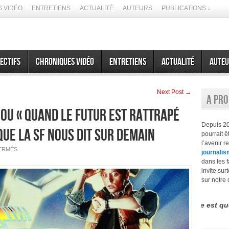
 VIDÉO
ENTRETIENS
ACTUALITÉ
AUTEURS
PUBLICATIONS ↓
ectifs
Chroniques vidéo
Entretiens
Actualité
Auteu
Next Post →
A pr
 ou « Quand le futur est rattrapé
Depuis 2
 que la SF nous dit sur demain
pourrait 
l’avenir r
SUR
ERMÉS
journalis
RETOUR
VERS
dans les f
LE
invite sur
FUTUR
2
sur notre 
OU
« QUAND
LE
FUTUR
différence entre le futurisme et la prospective est que la second
EST
RATTRAPÉ
PAR
LE