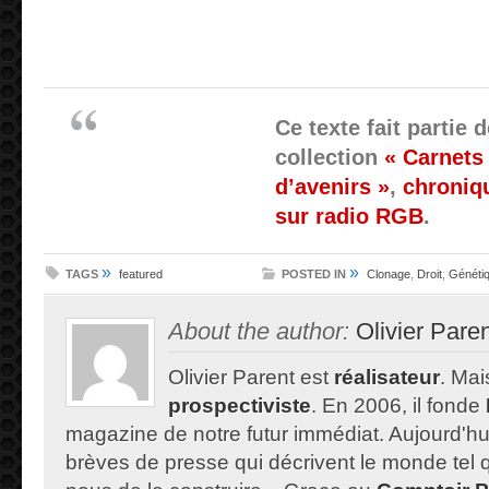
Ce texte fait partie d
collection
« Carnets
d’avenirs »
,
chroniqu
sur radio RGB
.
»
»
TAGS
featured
POSTED IN
Clonage
,
Droit
,
Généti
About the author:
Olivier Pare
Olivier Parent est
réalisateur
. Mais
prospectiviste
. En 2006, il fonde
magazine de notre futur immédiat. Aujourd'hu
brèves de presse qui décrivent le monde tel qu'