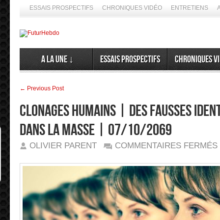
ESSAIS PROSPECTIFS
CHRONIQUES VIDÉO
ENTRETIENS
A la Une ↓
Essais prospectifs
Chroniques v
← Previous Post
Clonages humains | Des fausses ident
dans la masse | 07/10/2069
OLIVIER PARENT
COMMENTAIRES FERMÉS
|
L
|