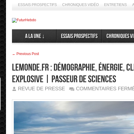
ESSAIS PROSPECTIFS
CHRONIQUES VIDÉO
ENTRETIENS
A la Une ↓
Essais prospectifs
Chroniques v
← Previous Post
Lemonde.fr : Démographie, énergie, cl
explosive | Passeur de sciences
REVUE DE PRESSE
COMMENTAIRES FERM