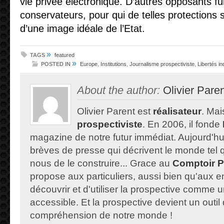
vie privée électronique. D’autres opposants fur
conservateurs, pour qui de telles protections 
d’une image idéale de l’Etat.
»
TAGS
featured
»
POSTED IN
Europe
,
Institutions
,
Journalisme prospectiviste
,
Libertés in
About the author:
Olivier Pare
Olivier Parent est
réalisateur
. Mais
prospectiviste
. En 2006, il fonde
magazine de notre futur immédiat. Aujourd'hu
brèves de presse qui décrivent le monde tel qu'
nous de le construire... Grace au
Comptoir P
propose aux particuliers, aussi bien qu'aux e
découvrir et d'utiliser la prospective comme un
accessible. Et la prospective devient un outil 
compréhension de notre monde !