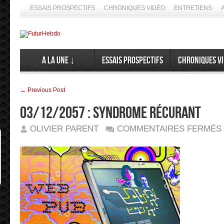
ESSAIS PROSPECTIFS
CHRONIQUES VIDÉO
ENTRETIENS
A la Une ↓
Essais prospectifs
Chroniques v
← Previous Post
03/12/2057 : Syndrome récurant
OLIVIER PARENT
COMMENTAIRES FERMÉS
0
: