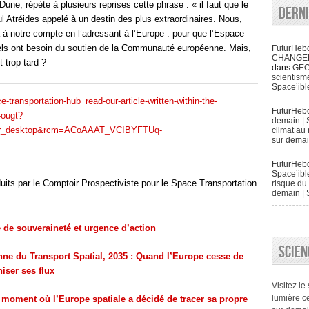
ne, répète à plusieurs reprises cette phrase : « il faut que le
Dern
ul Atréides appelé à un destin des plus extraordinaires. Nous,
 à notre compte en l’adressant à l’Europe : pour que l’Espace
triels ont besoin du soutien de la Communauté européenne. Mais,
FuturHeb
CHANGENT 
t trop tard ?
dans
GEO
scientisme
Space’ibl
-transportation-hub_read-our-article-written-within-the-
FuturHeb
-ougt?
demain | 
r_desktop&rcm=ACoAAAT_VCIBYFTUq-
climat au 
sur demai
FuturHebd
Space’ibl
duits par le Comptoir Prospectiviste pour le Space Transportation
risque du 
demain | 
e de souveraineté et urgence d’action
SCIEN
e du Transport Spatial, 2035 : Quand l’Europe cesse de
iser ses flux
Visitez le
lumière ce
e moment où l’Europe spatiale a décidé de tracer sa propre