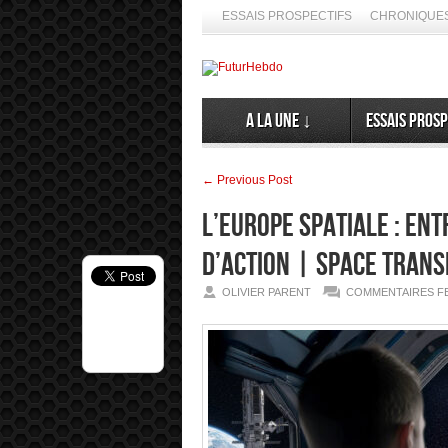
ESSAIS PROSPECTIFS
CHRONIQUES
A la Une ↓
Essais prosp
← Previous Post
L’Europe spatiale : en
d’action | Space Trans
OLIVIER PARENT
COMMENTAIRES F
éculer ses émergences. Alors, ne nous en privons pas ➦ La différ