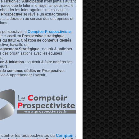
e Fiction
et l'
Anticipation
n'ont jamais autant
prédire
leurs
s parce que le futur interroge, fait peur, excite...
futurs
éhender les interrogations que suscitent
|
Prospective
se révèle un extraordinaire
Medium –
de à la décision au service des entreprises et
RP
tions.
 perspective, l
e
Comptoir Prospectiviste
,
de conseil en
Prospective stratégique,
e du futur &
Création de contenus dédiés
tive, travaille en :
gnement Stratégique
: nourrir & anticiper
rs des organisations avec les équipes
s,
n & Initiation
: soutenir & faire adhérer les
eurs,
n de contenus dédiés en Prospective
:
vie & appréhender l’avenir.
ncontrer les prospectivistes du
Comptoir
: