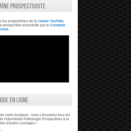
AÎNE PROSPECTIVISTE
z les programmes de la
chaine YouTube
a prospective et produite par le
Comptoir
viste
.
QUE EN LIGNE
ter notre boutique : vous y trouverez tous les
e FuturHebdo Anthologie Prospectives à la
bien d'autres ouvrages !