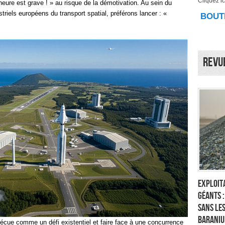
Cliquez ici
l’heure est grave ! » au risque de la démotivation. Au sein du
riels européens du transport spatial, préférons lancer : «
BOUTI
Revu
Exploita
géants 
sans les
Baraniu
vécue comme un défi existentiel et faire face à une concurrence