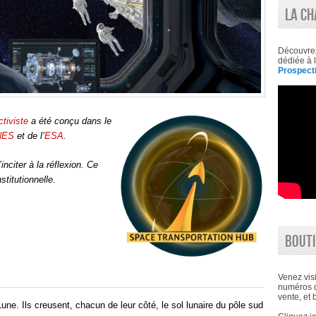
|
LA CH
ESA
ET
CNES
Découvre
dédiée à l
Prospecti
tiviste
a été conçu dans le
NES
et de l’
ESA
.
inciter à la réflexion. Ce
stitutionnelle.
BOUTI
Venez visi
numéros d
vente, et 
une. Ils creusent, chacun de leur côté, le sol lunaire du pôle sud