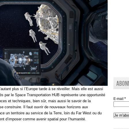
Abon
utant plus si l’Europe tarde à se réveiller. Mais elle est aussi
és par le Space Transportation HUB représente une opportunité
E-mail
*
nces et techniques, bien sûr, mais aussi le savoir de la
 construire. Il faut ouvrir de nouveaux horizons aux
e un territoire au service de la Terre, loin du Far West ou du
tent d’imposer comme avenir spatial pour l’humanité.