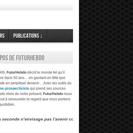
rs
Publications ↓
opos de FuturHebdo
006,
FuturHebdo
décrit le monde tel qu’il
être dans 50 ans… en gardant en tête que
este en perpétuel devenir… Avec les outils du
me prospectiviste
qui prend ses sources
aits réels de notre présent,
FuturHebdo
nous
tout à renouveler le regard que nous portons
quotidien.
visage pas l’avenir comme étant évident, transparent… mais multip