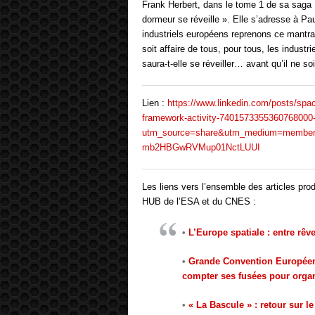
Frank Herbert, dans le tome 1 de sa saga Du
dormeur se réveille ». Elle s’adresse à Pa
industriels européens reprenons ce mantra
soit affaire de tous, pour tous, les indus
saura-t-elle se réveiller… avant qu’il ne soi
Lien :
https://www.linkedin.com/posts/space
framework-activity-7401573355360768000
utm_source=share&utm_medium=membe
mb2HBGwRVMup01NctLUUI
Les liens vers l’ensemble des articles pro
HUB de l’ESA et du CNES :
•
L’Europe spatiale : entre rêv
•
Grande Convention Européenn
compter ses fusées pour organ
•
« La Bascule » : retour sur l