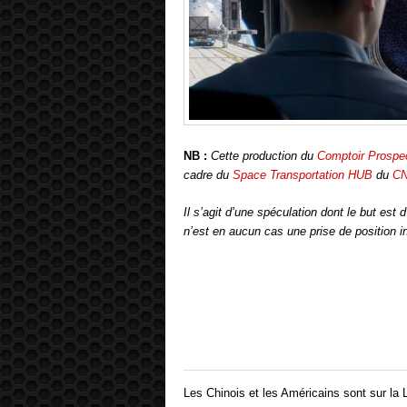
NB :
Cette production du
Comptoir Prospec
cadre du
Space Transportation HUB
du
C
Il s’agit d’une spéculation dont le but est d’
n’est en aucun cas une prise de position in
Les Chinois et les Américains sont sur la L