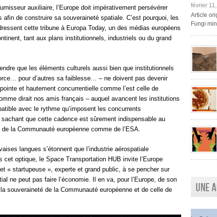
février 11
ournisseur auxiliaire, l’Europe doit impérativement persévérer
Article o
 afin de construire sa souveraineté spatiale. C’est pourquoi, les
Fungi mini
essent cette tribune à Europa Today, un des médias européens
ntinent, tant aux plans institutionnels, industriels ou du grand
endre que les éléments culturels aussi bien que institutionnels
 force… pour d’autres sa faiblesse… – ne doivent pas devenir
pointe et hautement concurrentielle comme l’est celle de
 comme dirait nos amis français – auquel avancent les institutions
tible avec le rythme qu’imposent les concurrents
n sachant que cette cadence est sûrement indispensable au
ein de la Communauté européenne comme de l’ESA.
aises langues s’étonnent que l’industrie aérospatiale
 cet optique, le Space Transportation HUB invite l’Europe
lle et « startupeuse », experte et grand public, à se pencher sur
tial ne peut pas faire l’économie. Il en va, pour l’Europe, de son
Une a
e la souveraineté de la Communauté européenne et de celle de