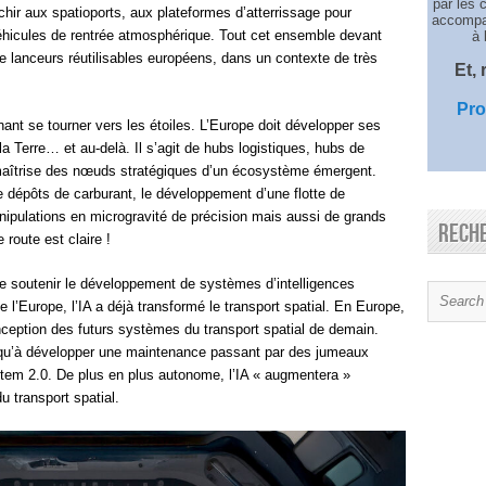
par les 
chir aux spatioports, aux plateformes d’atterrissage pour
accompag
 véhicules de rentrée atmosphérique. Tout cet ensemble devant
à 
e lanceurs réutilisables européens, dans un contexte de très
Et,
Pro
nant se tourner vers les étoiles. L’Europe doit développer ses
la Terre… et au-delà. Il s’agit de hubs logistiques, hubs de
la maîtrise des nœuds stratégiques d’un écosystème émergent.
e dépôts de carburant, le développement d’une flotte de
nipulations en microgravité de précision mais aussi de grands
Rech
 route est claire !
 de soutenir le développement de systèmes d’intelligences
 de l’Europe, l’IA a déjà transformé le transport spatial. En Europe,
nception des futurs systèmes du transport spatial de demain.
usqu’à développer une maintenance passant par des jumeaux
tem 2.0. De plus en plus autonome, l’IA « augmentera »
 transport spatial.