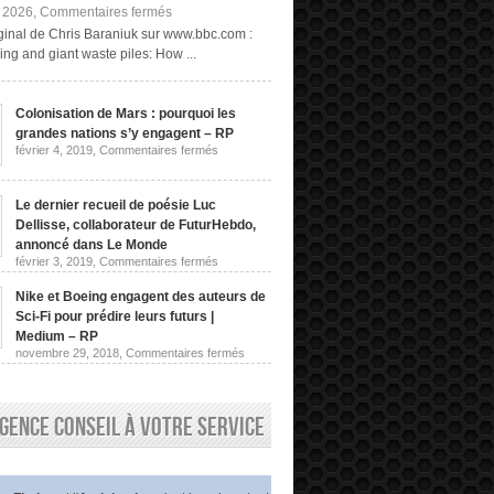
sur
, 2026,
Commentaires fermés
Exploitation
riginal de Chris Baraniuk sur www.bbc.com :
minière
ng and giant waste piles: How ...
« fongique »
et
terrils
géants :
Colonisation de Mars : pourquoi les
comment
grandes nations s’y engagent – RP
obtenir
des
sur
février 4, 2019,
Commentaires fermés
Colonisation
terres
de
rares
Mars
sans
:
Le dernier recueil de poésie Luc
les
pourquoi
Dellisse, collaborateur de FuturHebdo,
extraire
les
de
grandes
annoncé dans Le Monde
nations
la
sur
février 3, 2019,
Commentaires fermés
s’y
roche
Le
engagent
dernier
|
–
Nike et Boeing engagent des auteurs de
recueil
Chris
RP
de
Sci-Fi pour prédire leurs futurs |
Baraniuk,
poésie
BBC
Medium – RP
Luc
sur
novembre 29, 2018,
Commentaires fermés
Dellisse,
Nike
collaborateur
et
de
Boeing
FuturHebdo,
engagent
annoncé
gence conseil à votre service
des
dans
auteurs
Le
de
Monde
Sci-
Fi
pour