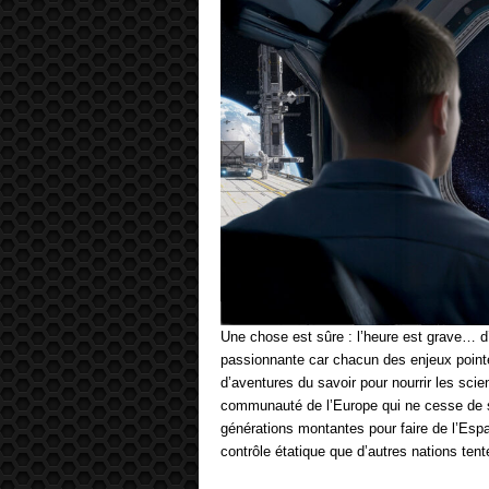
Une chose est sûre : l’heure est grave… d’a
passionnante car chacun des enjeux point
d’aventures du savoir pour nourrir les scie
communauté de l’Europe qui ne cesse de se
générations montantes pour faire de l’Espac
contrôle étatique que d’autres nations ten