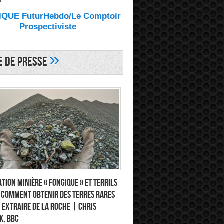
 :
QUE FuturHebdo/Le Comptoir
Prospectiviste
»
e de Presse
tion minière « fongique » et terrils
: comment obtenir des terres rares
 extraire de la roche | Chris
k, BBC