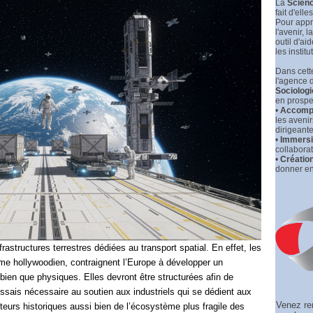
La
Scienc
fait d'elle
Pour appr
l'avenir, la
outil d'ai
les institu
Dans cette
l'agence 
Sociologi
en prospec
•
Accompa
les aveni
dirigeante
•
Immersio
collaborat
•
Créatio
donner en
nfrastructures terrestres dédiées au transport spatial. En effet, les
isme hollywoodien, contraignent l’Europe à développer un
bien que physiques. Elles devront être structurées afin de
ssais nécessaire au soutien aux industriels qui se dédient aux
Venez re
acteurs historiques aussi bien de l’écosystème plus fragile des