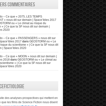
iers commentaires
do – Ce que « 2075, LES TEMPS
» nous dit sur demain | Space’ibles 2017
STORM ou « Le climat au risque du
 » | Ce que la SF nous dit sur demain |
es 2020
do – Ce que « PASSENGERS » nous dit sur
Space’ibles 2017
dans
GEOSTORM ou « Le
risque du scientisme » | Ce que la SF nous dit
n | Space’ibles 2020
o – Ce que « MOON » nous dit sur demain |
es 2018
dans
GEOSTORM ou « Le climat au
scientisme » | Ce que la SF nous dit sur
Space’ibles 2020
CEFICTIOLOGIE
 site des analyses prospectives qui mettent en
 que les films de Science Fiction nous disent