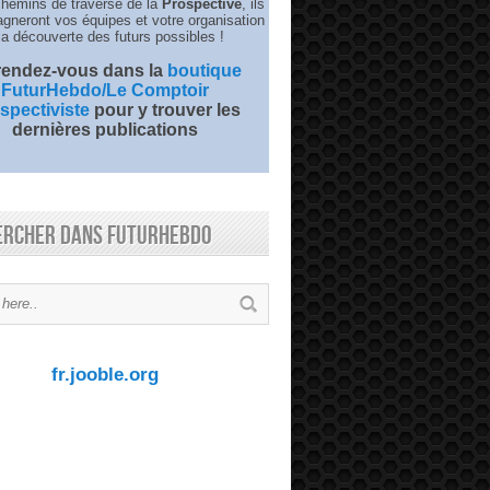
chemins de traverse de la
Prospective
, ils
neront vos équipes et votre organisation
la découverte des futurs possibles !
 rendez-vous dans la
boutique
FuturHebdo/Le Comptoir
spectiviste
pour y trouver les
dernières publications
ercher dans FuturHebdo
fr.jooble.org