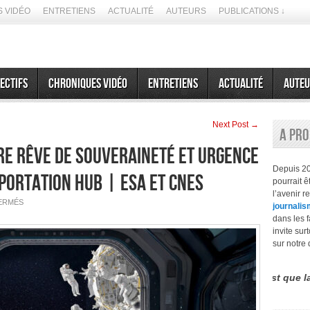
 VIDÉO
ENTRETIENS
ACTUALITÉ
AUTEURS
PUBLICATIONS ↓
ectifs
Chroniques vidéo
Entretiens
Actualité
Auteu
Next Post →
A pr
tre rêve de souveraineté et urgence
Depuis 2
portation HUB | ESA et CNES
pourrait 
l’avenir r
SUR
ERMÉS
journalis
L’EUROPE
SPATIALE
dans les f
:
invite sur
ENTRE
RÊVE
sur notre 
DE
SOUVERAINETÉ
ET
URGENCE
ence entre le futurisme et la prospective est que la seconde n’en
D’ACTION
| SPACE
TRANSPORTATION
HUB