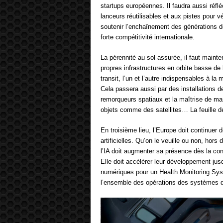
startups européennes. Il faudra aussi réflé
lanceurs réutilisables et aux pistes pour
soutenir l’enchaînement des générations d
forte compétitivité internationale.
La pérennité au sol assurée, il faut mainte
propres infrastructures en orbite basse de 
transit, l’un et l’autre indispensables à 
Cela passera aussi par des installations d
remorqueurs spatiaux et la maîtrise de ma
objets comme des satellites… La feuille de
En troisième lieu, l’Europe doit continuer
artificielles. Qu’on le veuille ou non, hors
l’IA doit augmenter sa présence dès la co
Elle doit accélérer leur développement j
numériques pour un Health Monitoring Sys
l’ensemble des opérations des systèmes du