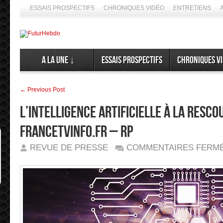
ESSAIS PROSPECTIFS
CHRONIQUES VIDÉO
ENTRETIENS
A la Une ↓
Essais prospectifs
Chroniques v
← Previous Post
L’intelligence artificielle à la resc
Francetvinfo.fr – RP
REVUE DE PRESSE
COMMENTAIRES FERM
lors, ne nous en privons pas ➦ La différence entre le futurisme 