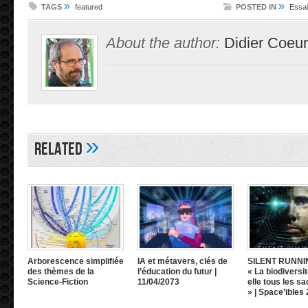
»
»
TAGS
featured
POSTED IN
Essai
About the author:
Didier Coeur
»
Related
Arborescence simplifiée
IA et métavers, clés de
SILENT RUNNI
des thèmes de la
l’éducation du futur |
« La biodiversit
Science-Fiction
11/04/2073
elle tous les sa
» | Space’ibles