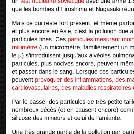
un
test nucléaire soviétique
avec une arme 1.5
que les bombes d’Hiroshima et Nagasaki réun
Mais ce qui reste fort présent, et même parfoi
et plus encore en Asie, c’est la pollution due à
particules fines. Ces
particules mesurant moin
millimètre
(un micromètre, familièrement un m
le µ) s’introduisent jusqu’aux alvéoles pulmona
particules, plus nocives encore, peuvent même
et passer dans le sang. Lorsque ces particule
peuvent
provoquer des inflammations, des ma
cardiovasculaires, des maladies respiratoires
Par le passé, des particules de très petite tai
nombreux décès (et en causent encore) comm
silicose des mineurs et celui de l’amiante.
Une très grande partie de la pollution par part