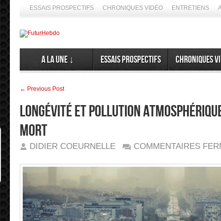
ESSAIS PROSPECTIFS
CHRONIQUES VIDÉO
ENTRETIENS
A la Une ↓
Essais prospectifs
Chroniques v
← Previous Post
Longévité et pollution atmosphérique
mort
DIDIER COEURNELLE
COMMENTAIRES FER
➦ Si