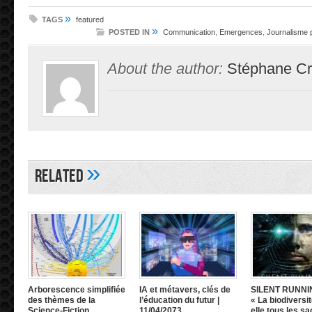
»
TAGS
featured
»
POSTED IN
Communication
,
Emergences
,
Journalisme p
About the author:
Stéphane Cr
»
Related
Arborescence simplifiée
IA et métavers, clés de
SILENT RUNNI
des thèmes de la
l’éducation du futur |
« La biodiversit
Science-Fiction
11/04/2073
elle tous les sa