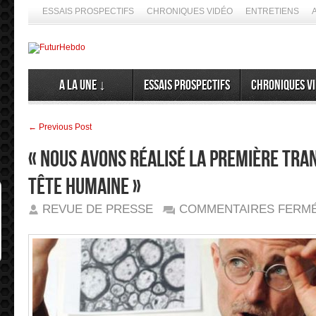
ESSAIS PROSPECTIFS
CHRONIQUES VIDÉO
ENTRETIENS
A la Une ↓
Essais prospectifs
Chroniques v
← Previous Post
« Nous avons réalisé la première tra
tête humaine »
REVUE DE PRESSE
COMMENTAIRES FERM