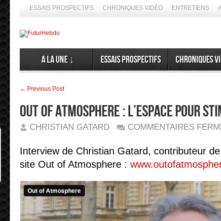
ESSAIS PROSPECTIFS
CHRONIQUES VIDÉO
ENTRETIENS
A la Une ↓
Essais prospectifs
Chroniques v
← Previous Post
Out Of Atmosphere : L’espace pour sti
CHRISTIAN GATARD
COMMENTAIRES FERM
Interview de Christian Gatard, contributeur 
site Out of Atmosphere :
www.outofatmosphe