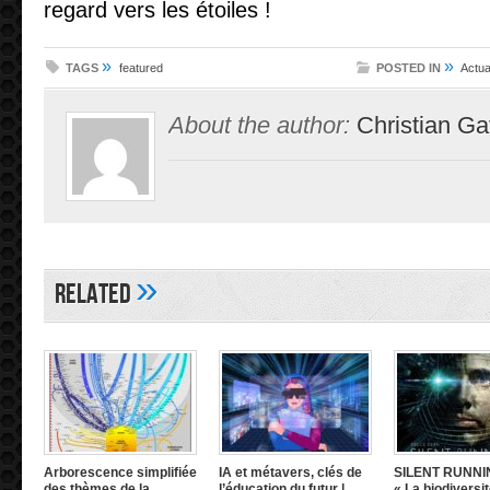
regard vers les étoiles !
»
»
TAGS
featured
POSTED IN
Actua
About the author:
Christian Ga
»
Related
Arborescence simplifiée
IA et métavers, clés de
SILENT RUNNI
des thèmes de la
l’éducation du futur |
« La biodiversit