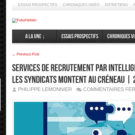
ESSAIS PROSPECTIFS
CHRONIQUES VIDÉO
ENTRETIENS
A la Une ↓
Essais prospectifs
Chroniques v
← Previous Post
Services de recrutement par intellige
les syndicats montent au créneau |
PHILIPPE LEMONNIER
COMMENTAIRES FE