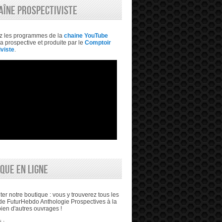
AÎNE PROSPECTIVISTE
z les programmes de la
chaine YouTube
a prospective et produite par le
Comptoir
viste
.
QUE EN LIGNE
ter notre boutique : vous y trouverez tous les
e FuturHebdo Anthologie Prospectives à la
bien d'autres ouvrages !