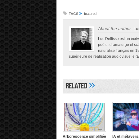
»
TAGS
featured
About the author:
Lu
Luc Dellisse est un écri
poète, dramaturge et sc
naturalisé français en 1
supérieure de réalisation audiovisuelle (Es
»
Related
Arborescence simplifiée
IA et métavers,