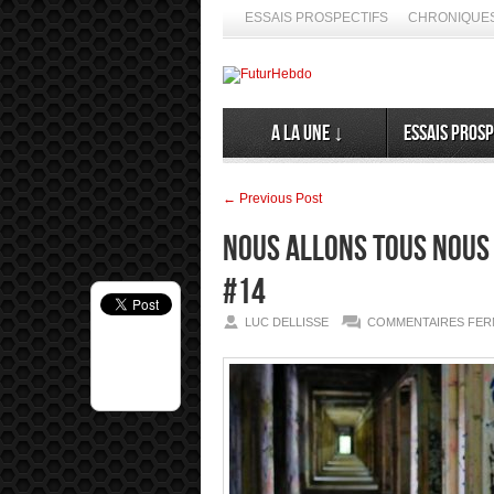
ESSAIS PROSPECTIFS
CHRONIQUES
A la Une ↓
Essais prosp
← Previous Post
Nous allons tous nous 
#14
LUC DELLISSE
COMMENTAIRES FER
de spéculer ses émergences. Alors, ne nous en privons pas ➦ La di