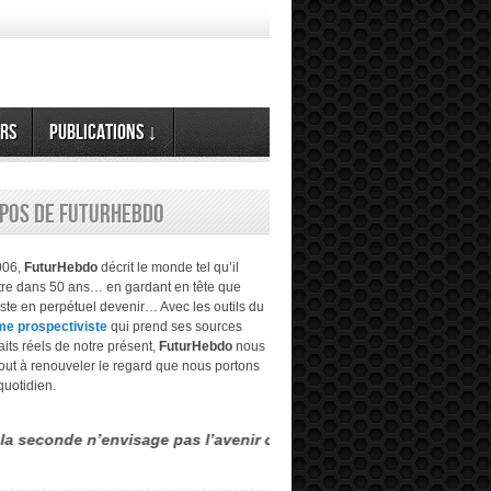
rs
Publications ↓
opos de FuturHebdo
006,
FuturHebdo
décrit le monde tel qu’il
être dans 50 ans… en gardant en tête que
este en perpétuel devenir… Avec les outils du
me prospectiviste
qui prend ses sources
aits réels de notre présent,
FuturHebdo
nous
tout à renouveler le regard que nous portons
quotidien.
n’envisage pas l’avenir comme étant évident, transparent… mais m