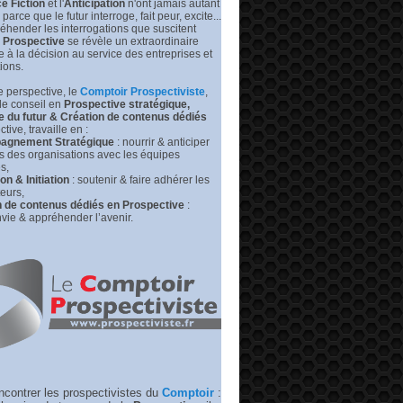
e Fiction
et l'
Anticipation
n'ont jamais autant
prédire
leurs
s parce que le futur interroge, fait peur, excite...
futurs
éhender les interrogations que suscitent
|
Prospective
se révèle un extraordinaire
Medium –
de à la décision au service des entreprises et
RP
tions.
 perspective, l
e
Comptoir Prospectiviste
,
de conseil en
Prospective stratégique,
e du futur &
Création de contenus dédiés
tive, travaille en :
gnement Stratégique
: nourrir & anticiper
rs des organisations avec les équipes
s,
n & Initiation
: soutenir & faire adhérer les
eurs,
n de contenus dédiés en Prospective
:
vie & appréhender l’avenir.
ncontrer les prospectivistes du
Comptoir
: