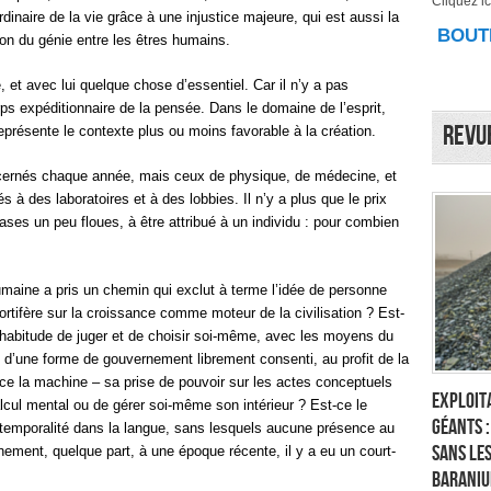
Cliquez ici
rdinaire de la vie grâce à une injustice majeure, qui est aussi la
BOUTI
ion du génie entre les êtres humains.
, et avec lui quelque chose d’essentiel. Car il n’y a pas
orps expéditionnaire de la pensée. Dans le domaine de l’esprit,
Revu
représente le contexte plus ou moins favorable à la création.
décernés chaque année, mais ceux de physique, de médecine, et
s à des laboratoires et à des lobbies. Il n’y a plus que le prix
bases un peu floues, à être attribué à un individu : pour combien
maine a pris un chemin qui exclut à terme l’idée de personne
ortifère sur la croissance comme moteur de la civilisation ? Est-
l’habitude de juger et de choisir soi-même, avec les moyens du
 d’une forme de gouvernement librement consenti, au profit de la
ce la machine – sa prise de pouvoir sur les actes conceptuels
Exploita
lcul mental ou de gérer soi-même son intérieur ? Est-ce le
géants 
 temporalité dans la langue, sans lesquels aucune présence au
sans les
ement, quelque part, à une époque récente, il y a eu un court-
Baraniu