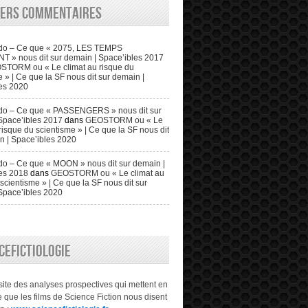
iers commentaires
do – Ce que « 2075, LES TEMPS
» nous dit sur demain | Space’ibles 2017
STORM ou « Le climat au risque du
 » | Ce que la SF nous dit sur demain |
es 2020
do – Ce que « PASSENGERS » nous dit sur
Space’ibles 2017
dans
GEOSTORM ou « Le
risque du scientisme » | Ce que la SF nous dit
n | Space’ibles 2020
o – Ce que « MOON » nous dit sur demain |
es 2018
dans
GEOSTORM ou « Le climat au
scientisme » | Ce que la SF nous dit sur
Space’ibles 2020
CEFICTIOLOGIE
 site des analyses prospectives qui mettent en
 que les films de Science Fiction nous disent