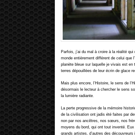
Parfois, j’ai du mal à croire à la réalité q
monde entièrement différent de celui que l’
planète bleue sur laquelle je vivais est e
terres dépouillées de leur écrin de glace r
Mais plus encore, l’Histoire, le sens de l’H
désormais le lecteur à chercher le sens so
la lumière radiante.
La perte progressive de la mémoire historiqu
de la civilisation ont jadis été faites par 
non par nos ancêtres, nos sœurs, nos frèr
moyens du bord, qui ont tout inventé. Eux 
grands artistes, d’autres des découvreurs 