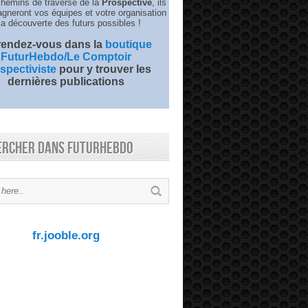
chemins de traverse de la
Prospective
, ils
neront vos équipes et votre organisation
la découverte des futurs possibles !
 rendez-vous dans la
boutique
FuturHebdo/Le Comptoir
spectiviste
pour y trouver les
dernières publications
ercher dans FuturHebdo
fr.jooble.org