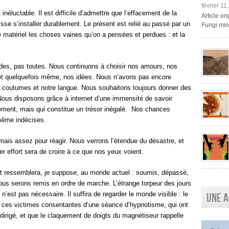
février 11
t inéluctable. Il est difficile d’admettre que l’effacement de la
Article o
uisse s’installer durablement. Le présent est relié au passé par un
Fungi mini
nde matériel les choses vaines qu’on a pensées et perdues : et la
es, pas toutes. Nous continuons à choisir nos amours, nos
et quelquefois même, nos idées. Nous n’avons pas encore
os coutumes et notre langue. Nous souhaitons toujours donner des
Nous disposons grâce à internet d’une immensité de savoir
lement, mais qui constitue un trésor inégalé. Nos chances
 même indécises.
mais assez pour réagir. Nous verrons l’étendue du désastre, et
r effort sera de croire à ce que nos yeux voient.
nt ressemblera, je suppose, au monde actuel : soumis, dépassé,
ous serons remis en ordre de marche. L’étrange torpeur des jours
 n’est pas nécessaire. Il suffira de regarder le monde visible : le
Une a
à ces victimes consentantes d’une séance d’hypnotisme, qui ont
 dirigé, et que le claquement de doigts du magnétiseur rappelle