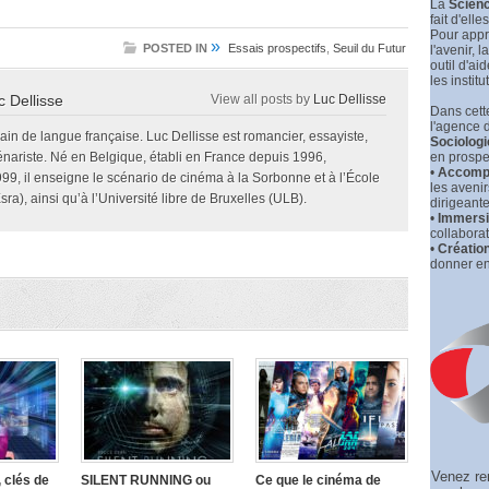
La
Scienc
fait d'elle
Pour appr
»
POSTED IN
Essais prospectifs
,
Seuil du Futur
l'avenir, la
outil d'ai
les institu
c Dellisse
View all posts by
Luc Dellisse
Dans cette
l'agence 
vain de langue française. Luc Dellisse est romancier, essayiste,
Sociologi
énariste. Né en Belgique, établi en France depuis 1996,
en prospec
•
Accompa
999, il enseigne le scénario de cinéma à la Sorbonne et à l’École
les aveni
ra), ainsi qu’à l’Université libre de Bruxelles (ULB).
dirigeante
•
Immersio
collaborat
•
Créatio
donner en
Venez re
 clés de
SILENT RUNNING ou
Ce que le cinéma de