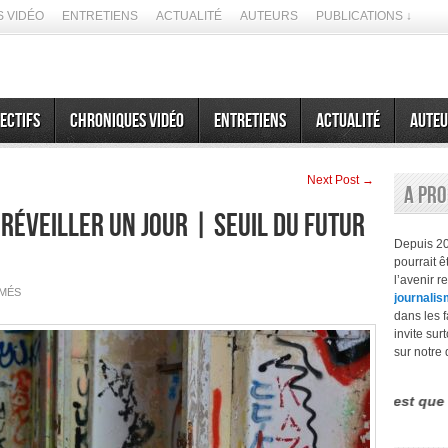
 VIDÉO
ENTRETIENS
ACTUALITÉ
AUTEURS
PUBLICATIONS ↓
ectifs
Chroniques vidéo
Entretiens
Actualité
Auteu
Next Post →
A pr
réveiller un jour | Seuil du Futur
Depuis 2
pourrait 
l’avenir r
SUR
MÉS
journalis
NOUS
ALLONS
dans les f
TOUS
invite sur
NOUS
RÉVEILLER
sur notre 
UN
JOUR
|
SEUIL
fférence entre le futurisme et la prospective est que la seconde 
DU
FUTUR
#14