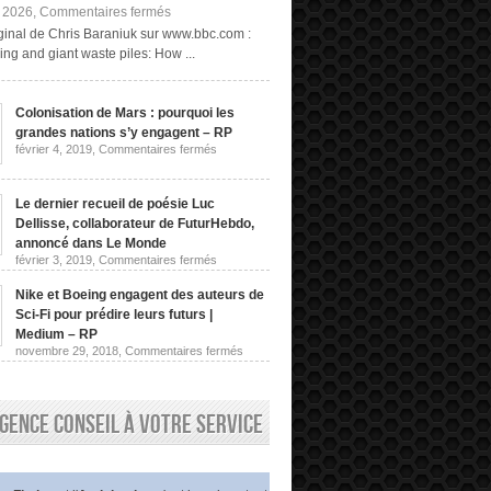
sur
, 2026,
Commentaires fermés
Exploitation
riginal de Chris Baraniuk sur www.bbc.com :
minière
ng and giant waste piles: How ...
« fongique »
et
terrils
géants :
Colonisation de Mars : pourquoi les
comment
grandes nations s’y engagent – RP
obtenir
des
sur
février 4, 2019,
Commentaires fermés
Colonisation
terres
de
rares
Mars
sans
:
Le dernier recueil de poésie Luc
les
pourquoi
Dellisse, collaborateur de FuturHebdo,
extraire
les
de
grandes
annoncé dans Le Monde
nations
la
sur
février 3, 2019,
Commentaires fermés
s’y
roche
Le
engagent
dernier
|
–
Nike et Boeing engagent des auteurs de
recueil
Chris
RP
de
Sci-Fi pour prédire leurs futurs |
Baraniuk,
poésie
BBC
Medium – RP
Luc
sur
novembre 29, 2018,
Commentaires fermés
Dellisse,
Nike
collaborateur
et
de
Boeing
FuturHebdo,
engagent
annoncé
gence conseil à votre service
des
dans
auteurs
Le
de
Monde
Sci-
Fi
pour