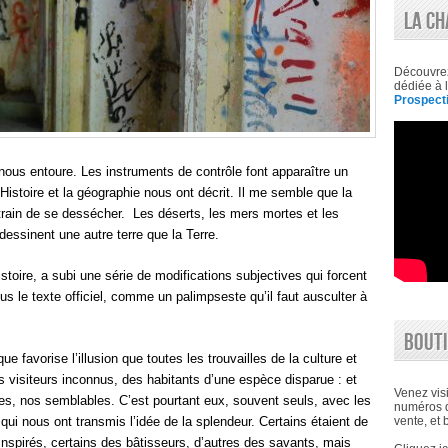
LA CH
Découvre
dédiée à l
Prospecti
ui nous entoure. Les instruments de contrôle font apparaître un
Histoire et la géographie nous ont décrit. Il me semble que la
n train de se dessécher. Les déserts, les mers mortes et les
edessinent une autre terre que la Terre.
istoire, a subi une série de modifications subjectives qui forcent
us le texte officiel, comme un palimpseste qu’il faut ausculter à
BOUTI
e favorise l’illusion que toutes les trouvailles de la culture et
des visiteurs inconnus, des habitants d’une espèce disparue : et
Venez visi
es, nos semblables. C’est pourtant eux, souvent seuls, avec les
numéros d
qui nous ont transmis l’idée de la splendeur. Certains étaient de
vente, et 
inspirés, certains des bâtisseurs, d’autres des savants, mais