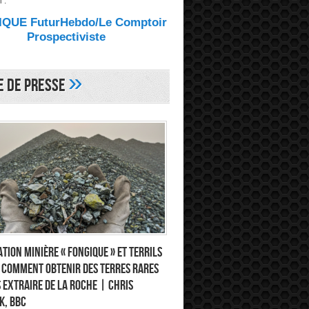
 :
QUE FuturHebdo/Le Comptoir
Prospectiviste
»
e de Presse
tion minière « fongique » et terrils
: comment obtenir des terres rares
 extraire de la roche | Chris
k, BBC