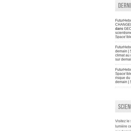
Dern
FuturHeb
CHANGENT 
dans
GEO
scientisme
Space’ibl
FuturHeb
demain | 
climat au 
sur demai
FuturHebd
Space’ibl
risque du 
demain | 
SCIEN
Visitez le
lumière ce