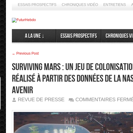
ESSAIS PROSPECTIFS
CHRONIQUES VIDÉO
ENTRETIENS
A la Une ↓
Essais prospectifs
Chroniques v
← Previous Post
Surviving Mars : un jeu de colonisati
réalisé à partir des données de la NA
Avenir
REVUE DE PRESSE
COMMENTAIRES FERM