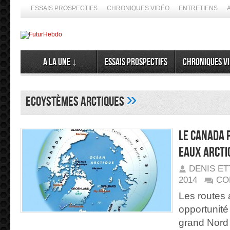
ESSAIS PROSPECTIFS
CHRONIQUES VIDÉO
ENTRETIENS
A la Une ↓
Essais prospectifs
Chroniques v
»
ecoystèmes arctiques
Le Canada 
eaux arcti
DENIS E
2014
CO
Les routes 
opportunité
grand Nord