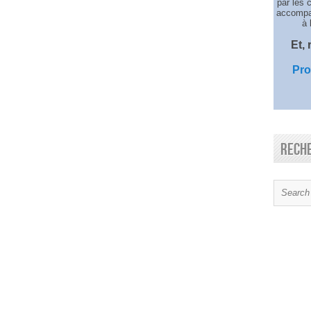
par les 
accompag
à 
Et,
Pro
Rech