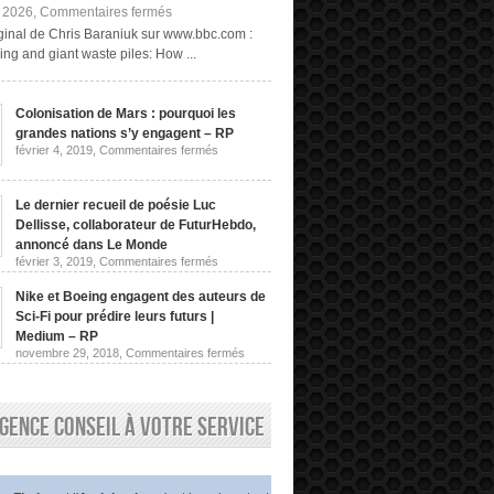
sur
, 2026,
Commentaires fermés
Exploitation
riginal de Chris Baraniuk sur www.bbc.com :
minière
ng and giant waste piles: How ...
« fongique »
et
terrils
géants :
Colonisation de Mars : pourquoi les
comment
grandes nations s’y engagent – RP
obtenir
des
sur
février 4, 2019,
Commentaires fermés
Colonisation
terres
de
rares
Mars
sans
:
Le dernier recueil de poésie Luc
les
pourquoi
Dellisse, collaborateur de FuturHebdo,
extraire
les
de
grandes
annoncé dans Le Monde
nations
la
sur
février 3, 2019,
Commentaires fermés
s’y
roche
Le
engagent
dernier
|
–
Nike et Boeing engagent des auteurs de
recueil
Chris
RP
de
Sci-Fi pour prédire leurs futurs |
Baraniuk,
poésie
BBC
Medium – RP
Luc
sur
novembre 29, 2018,
Commentaires fermés
Dellisse,
Nike
collaborateur
et
de
Boeing
FuturHebdo,
engagent
annoncé
gence conseil à votre service
des
dans
auteurs
Le
de
Monde
Sci-
Fi
pour