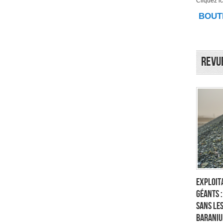
Cliquez ici
BOUTI
Revu
Exploita
géants 
sans les
Baraniu