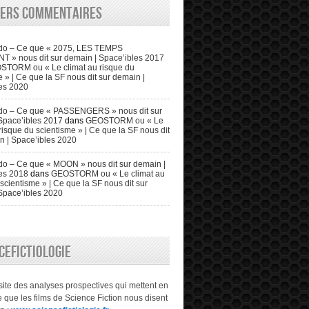
iers commentaires
do – Ce que « 2075, LES TEMPS
» nous dit sur demain | Space’ibles 2017
STORM ou « Le climat au risque du
 » | Ce que la SF nous dit sur demain |
es 2020
do – Ce que « PASSENGERS » nous dit sur
Space’ibles 2017
dans
GEOSTORM ou « Le
risque du scientisme » | Ce que la SF nous dit
n | Space’ibles 2020
o – Ce que « MOON » nous dit sur demain |
es 2018
dans
GEOSTORM ou « Le climat au
scientisme » | Ce que la SF nous dit sur
Space’ibles 2020
CEFICTIOLOGIE
 site des analyses prospectives qui mettent en
 que les films de Science Fiction nous disent