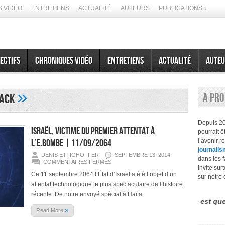
 VIDÉO
ENTRETIENS
ACTUALITÉ
AUTEURS
PUBLICATIONS ↓
ectifs
Chroniques vidéo
Entretiens
Actualité
Auteu
»
A pr
tack
Depuis 2
Israël, victime du premier attentat à
pourrait 
l’e.Bombe | 11/09/2064
l’avenir r
journalis
DENIS ETTIGHOFFER
SEPTEMBRE 13, 2014
dans les f
SUR
COMMENTAIRES FERMÉS
ISRAËL,
invite sur
VICTIME
Ce 11 septembre 2064 l’État d’Israël a été l’objet d’un
sur notre 
DU
attentat technologique le plus spectaculaire de l’histoire
PREMIER
ATTENTAT
récente. De notre envoyé spécial à Haïfa
À
différence entre le futurisme et la prospective est que la second
L’E.BOMBE
»
|
Read More
11/09/2064