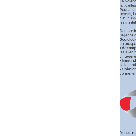
La
Scienc
fait d'elle
Pour appr
l'avenir, la
outil d'ai
les institu
Dans cette
l'agence 
Sociologi
en prospec
•
Accompa
les aveni
dirigeante
•
Immersio
collaborat
•
Créatio
donner en
Venez re