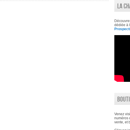
LA CH
Découvre
dédiée à l
Prospecti
BOUTI
Venez visi
numéros d
vente, et 