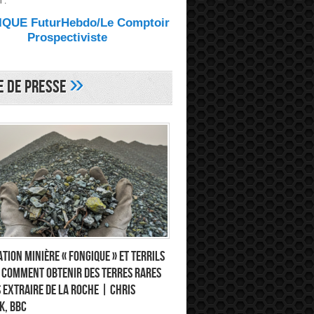
 :
QUE FuturHebdo/Le Comptoir
Prospectiviste
»
e de Presse
tion minière « fongique » et terrils
: comment obtenir des terres rares
 extraire de la roche | Chris
k, BBC