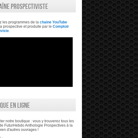
AÎNE PROSPECTIVISTE
z les programmes de la
chaine YouTube
a prospective et produite par le
Comptoir
viste
.
QUE EN LIGNE
ter notre boutique : vous y trouverez tous les
e FuturHebdo Anthologie Prospectives à la
bien d'autres ouvrages !