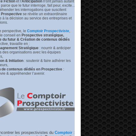
e Fiction
et l'
Anticipation
n'ont jamais autant
prédire
leurs
s parce que le futur interroge, fait peur, excite...
futurs
éhender les interrogations que suscitent
|
Prospective
se révèle un extraordinaire
Medium –
de à la décision au service des entreprises et
RP
tions.
 perspective, l
e
Comptoir Prospectiviste
,
de conseil en
Prospective stratégique,
e du futur &
Création de contenus dédiés
tive, travaille en :
gnement Stratégique
: nourrir & anticiper
rs des organisations avec les équipes
s,
n & Initiation
: soutenir & faire adhérer les
eurs,
n de contenus dédiés en Prospective
:
vie & appréhender l’avenir.
ncontrer les prospectivistes du
Comptoir
: