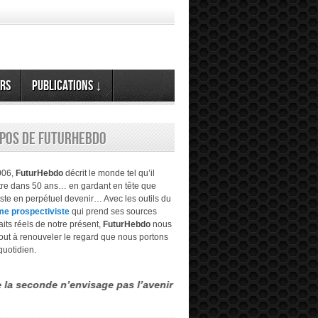
rs
Publications ↓
opos de FuturHebdo
006,
FuturHebdo
décrit le monde tel qu’il
être dans 50 ans… en gardant en tête que
este en perpétuel devenir… Avec les outils du
me prospectiviste
qui prend ses sources
aits réels de notre présent,
FuturHebdo
nous
tout à renouveler le regard que nous portons
quotidien.
e n’envisage pas l’avenir comme étant évident, transparent… mais