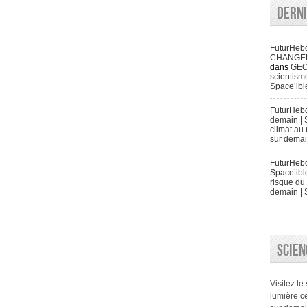
Dern
FuturHeb
CHANGENT 
dans
GEO
scientisme
Space’ibl
FuturHeb
demain | 
climat au 
sur demai
FuturHebd
Space’ibl
risque du 
demain | 
SCIEN
Visitez le
lumière ce