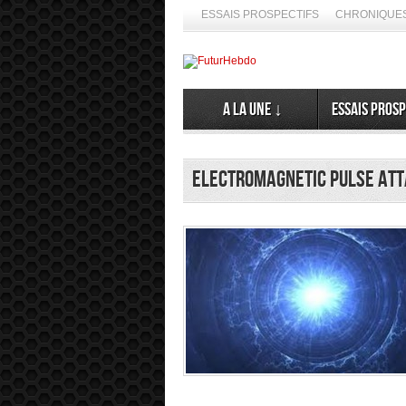
ESSAIS PROSPECTIFS
CHRONIQUES
A la Une ↓
Essais prosp
Electromagnetic Pulse At
s de spéculer ses émergences. Alors, ne nous en privons pas ➦ La 