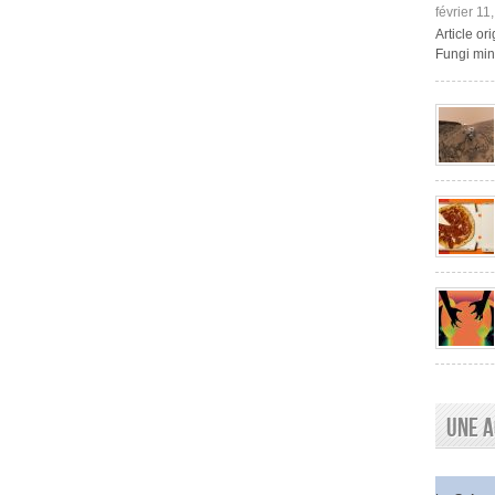
février 11
Article o
Fungi mini
Une a