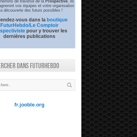
chemins de traverse de la
Prospective
, ils
neront vos équipes et votre organisation
la découverte des futurs possibles !
 rendez-vous dans la
boutique
FuturHebdo/Le Comptoir
spectiviste
pour y trouver les
dernières publications
ercher dans FuturHebdo
fr.jooble.org