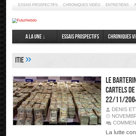
ESSAIS PROSPECTIFS
CHRONIQUES VIDÉO
ENTRETIENS
A la Une ↓
Essais prospectifs
Chroniques v
»
ITIE
Le Barterin
cartels de
22/11/206
DENIS E
NOVEMBRE
COMMEN
La lutte con