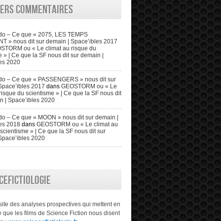
iers commentaires
do – Ce que « 2075, LES TEMPS
» nous dit sur demain | Space’ibles 2017
STORM ou « Le climat au risque du
 » | Ce que la SF nous dit sur demain |
es 2020
do – Ce que « PASSENGERS » nous dit sur
Space’ibles 2017
dans
GEOSTORM ou « Le
risque du scientisme » | Ce que la SF nous dit
n | Space’ibles 2020
o – Ce que « MOON » nous dit sur demain |
es 2018
dans
GEOSTORM ou « Le climat au
scientisme » | Ce que la SF nous dit sur
Space’ibles 2020
CEFICTIOLOGIE
 site des analyses prospectives qui mettent en
 que les films de Science Fiction nous disent