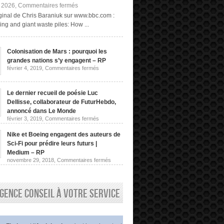
sur
, 2026,
Commentaires fermés
Exploitation
riginal de Chris Baraniuk sur www.bbc.com :
minière
ng and giant waste piles: How ...
« fongique »
et
terrils
géants :
Colonisation de Mars : pourquoi les
comment
grandes nations s’y engagent – RP
obtenir
des
sur
février 4, 2019,
Commentaires fermés
Colonisation
terres
de
rares
Mars
sans
:
Le dernier recueil de poésie Luc
les
pourquoi
Dellisse, collaborateur de FuturHebdo,
extraire
les
de
grandes
annoncé dans Le Monde
nations
la
sur
février 3, 2019,
Commentaires fermés
s’y
roche
Le
engagent
dernier
|
–
Nike et Boeing engagent des auteurs de
recueil
Chris
RP
de
Sci-Fi pour prédire leurs futurs |
Baraniuk,
poésie
BBC
Medium – RP
Luc
sur
novembre 29, 2018,
Commentaires fermés
Dellisse,
Nike
collaborateur
et
de
Boeing
FuturHebdo,
engagent
annoncé
gence conseil à votre service
des
dans
auteurs
Le
de
Monde
Sci-
Fi
pour