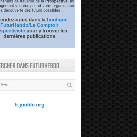
chemins de traverse de la
Prospective
, ils
neront vos équipes et votre organisation
la découverte des futurs possibles !
 rendez-vous dans la
boutique
FuturHebdo/Le Comptoir
spectiviste
pour y trouver les
dernières publications
ercher dans FuturHebdo
fr.jooble.org