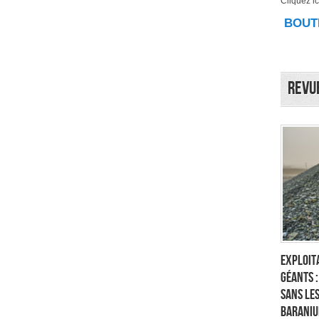
Cliquez ici
BOUTI
Revu
Exploita
géants 
sans les
Baraniu