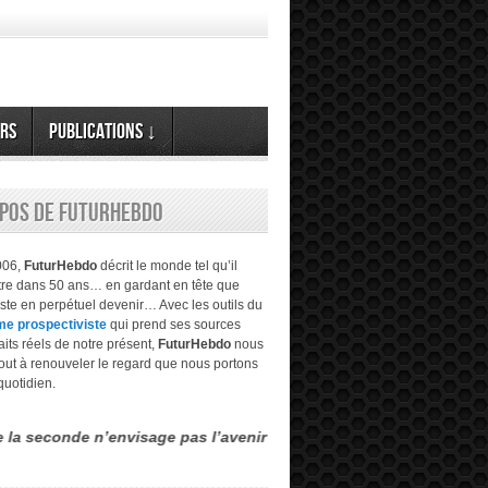
rs
Publications ↓
opos de FuturHebdo
006,
FuturHebdo
décrit le monde tel qu’il
être dans 50 ans… en gardant en tête que
este en perpétuel devenir… Avec les outils du
me prospectiviste
qui prend ses sources
aits réels de notre présent,
FuturHebdo
nous
tout à renouveler le regard que nous portons
quotidien.
nde n’envisage pas l’avenir comme étant évident, transparent… mai