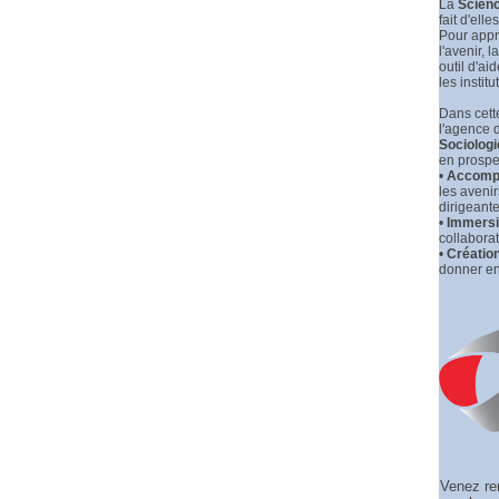
La
Scienc
fait d'elle
Pour appr
l'avenir, la
outil d'ai
les institu
Dans cette
l'agence 
Sociologi
en prospec
•
Accompa
les aveni
dirigeante
•
Immersio
collaborat
•
Créatio
donner en
Venez re