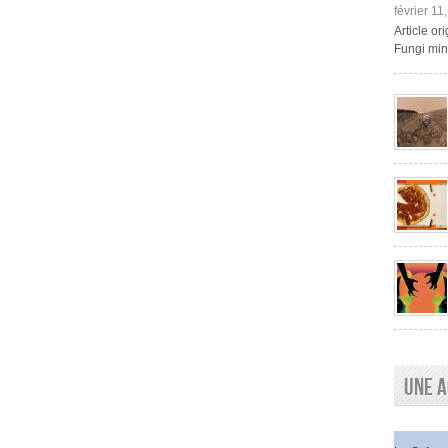
février 11
Article o
Fungi mini
Une a