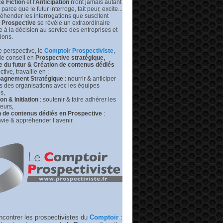
e Fiction
et l'
Anticipation
n'ont jamais autant
prédire
leurs
s parce que le futur interroge, fait peur, excite...
futurs
éhender les interrogations que suscitent
|
Prospective
se révèle un extraordinaire
Medium –
de à la décision au service des entreprises et
RP
tions.
 perspective, l
e
Comptoir Prospectiviste
,
de conseil en
Prospective stratégique,
e du futur &
Création de contenus dédiés
tive, travaille en :
gnement Stratégique
: nourrir & anticiper
rs des organisations avec les équipes
s,
n & Initiation
: soutenir & faire adhérer les
eurs,
n de contenus dédiés en Prospective
:
vie & appréhender l’avenir.
ncontrer les prospectivistes du
Comptoir
: