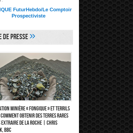
 :
QUE FuturHebdo/Le Comptoir
Prospectiviste
»
e de Presse
tion minière « fongique » et terrils
: comment obtenir des terres rares
 extraire de la roche | Chris
k, BBC