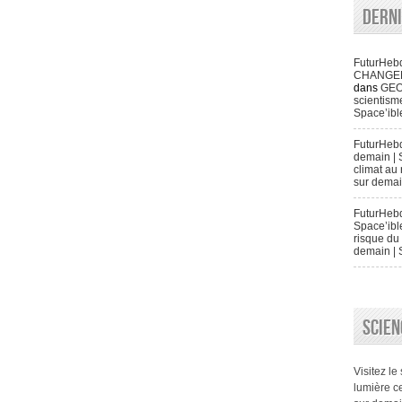
Dern
FuturHeb
CHANGENT 
dans
GEO
scientisme
Space’ibl
FuturHeb
demain | 
climat au 
sur demai
FuturHebd
Space’ibl
risque du 
demain | 
SCIEN
Visitez le
lumière ce