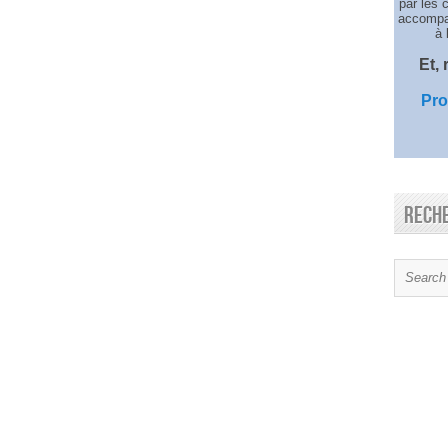
par les 
accompag
à 
Et,
Pro
Rech