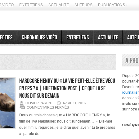
 VIDÉO
ENTRETIENS
ACTUALITÉ
AUTEURS
PUBLICATIONS ↓
ectifs
Chroniques vidéo
Entretiens
Actualité
Auteu
A pr
Depuis 2
HARDCORE HENRY ou « La vie peut-elle être vécu
pourrait 
en FPS ? » | Huffington Post | Ce que la SF
l’avenir r
journalis
nous dit sur demain
dans les f
OLIVIER PARENT
AVRIL 11, 2016
invite sur
SUR
COMMENTAIRES FERMÉS
sur notre 
HARDCORE
HENRY
Deux ou trois choses que « HARDCORE HENRY », le
OU
film de Ilya Naishuller, nous dit sur demain… « Dis-moi
«
 différence entre le futurisme et la prospective est que la seco
LA
quel film tu regardes, je te dirai quel avenir tu te prépares
VIE
PEUT-
», parole de
ELLE