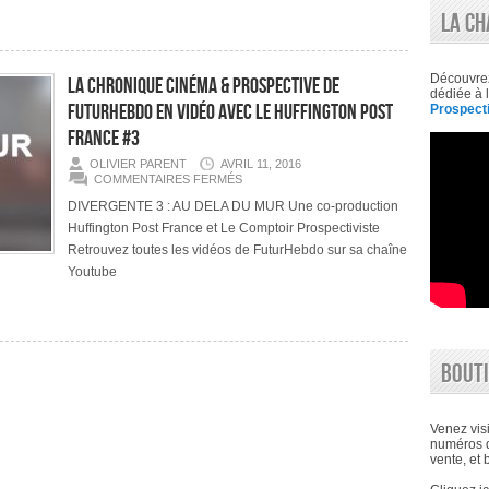
ÊTRE
LA CH
VÉCU
EN
FPS
?
»
Découvre
La chronique Cinéma & Prospective de
|
dédiée à l
HUFFINGTON
FuturHebdo en vidéo avec le Huffington Post
Prospecti
POST
|
France #3
CE
QUE
LA
OLIVIER PARENT
AVRIL 11, 2016
SF
SUR
COMMENTAIRES FERMÉS
NOUS
LA
DIT
CHRONIQUE
DIVERGENTE 3 : AU DELA DU MUR Une co-production
SUR
CINÉMA
Huffington Post France et Le Comptoir Prospectiviste
DEMAIN
&
PROSPECTIVE
Retrouvez toutes les vidéos de FuturHebdo sur sa chaîne
DE
FUTURHEBDO
Youtube
EN
VIDÉO
AVEC
LE
HUFFINGTON
POST
FRANCE
BOUTI
#3
Venez visi
numéros d
vente, et 