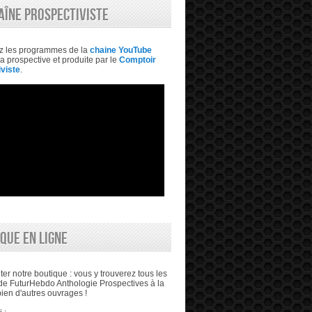
AÎNE PROSPECTIVISTE
z les programmes de la
chaine YouTube
a prospective et produite par le
Comptoir
viste
.
QUE EN LIGNE
ter notre boutique : vous y trouverez tous les
e FuturHebdo Anthologie Prospectives à la
bien d'autres ouvrages !