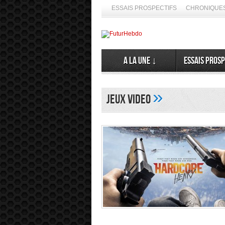
ESSAIS PROSPECTIFS
CHRONIQUES
A la Une ↓
Essais prosp
»
Jeux video
ns de spéculer ses émergences. Alors, ne nous en privons pas ➦ La