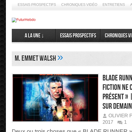
ESSAIS PROSPECTIFS
CHRONIQUES VIDÉO
ENTRETIENS
A la Une ↓
Essais prospectifs
Chroniques v
»
M. Emmet Walsh
BLADE RUNN
fiction ne 
présent » |
sur demain
OLIVIER 
2017
1
Deux ou trois choses que « BLADE RUNNER », l