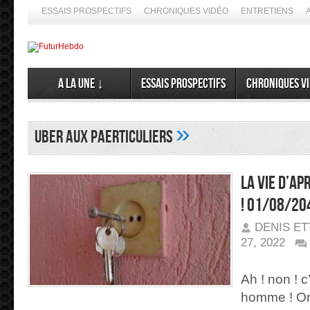
ESSAIS PROSPECTIFS
CHRONIQUES VIDÉO
ENTRETIENS
A la Une ↓
Essais prospectifs
Chroniques v
»
uber aux paerticuliers
La vie d’ap
! 01/08/20
DENIS E
27, 2022
SUR
LA
VIE
Ah ! non ! c
D’APRÈS
?
homme ! On
SOBRIÉTÉ
GÉNÉRALE