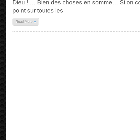
!
Dieu ! … Bien des choses en somme… Si on co
01/08/2045
point sur toutes les
»
Read More