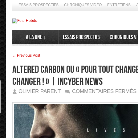
ESSAIS PROSPECTIFS
CHRONIQUES VIDÉO
ENTRETIENS
A la Une ↓
Essais prospectifs
Chroniques v
← Previous Post
ALTERED CARBON ou « Pour tout change
changer ! » | inCyber News
OLIVIER PARENT
COMMENTAIRES FERMÉS
«
?
➦
!
»