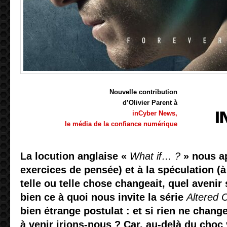
|
Nouvelle contribution
d’Olivier Parent à
inCyber News,
le média de la confiance numérique
La locution anglaise «
What if… ?
» nous ap
exercices de pensée) et à la spéculation (à 
telle ou telle chose changeait, quel avenir 
bien ce à quoi nous invite la série
Altered 
bien étrange postulat : et si rien ne chan
à venir irions-nous ? Car, au-delà du choc 