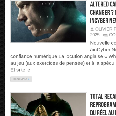
ALTERED CA
changer ? N
inCyber N
OLIVIER 
2025
CO
Nouvelle co
àinCyber N
confiance numérique La locution anglaise « Wh
au jeu (aux exercices de pensée) et à la spécula
Et si telle
»
Read More
Total Reca
reprogramm
du réel au 