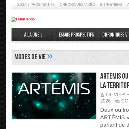
ESSAIS PROSPECTIFS
CHRONIQUES VIDÉO
ENTRETIENS
A la Une ↓
Essais prospectifs
Chroniques v
»
Modes de vie
ARTEMIS ou 
la territor
OLIVIER 
2026
CO
Deux ou tro
➦
ARTÉMIS »,
parlant de 