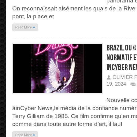
panorama qu
On reconnaissait aisément les quais de la Rive
pont, la place et
»
Read More
Brazil ou «
normatif e
inCyber N
OLIVIER 
19, 2024
SUR
BRAZIL
OU
Nouvelle co
« DE
LA
àinCyber News,le média de la confiance numériq
LUTTE
ENTRE
LE
Terry Gilliam de 1985. Ce film confirme qu’en ma
NORMATIF
ET
comme dans toute autre forme d’art, il faut
LE
CHAOTIQUE »
|
»
Read More
INCYBER