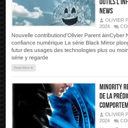
outils l’in
News
OLIVIER 
2024
CO
Nouvelle contributiond’Olivier Parent àinCyber
confiance numérique La série Black Mirror plon
futur des usages des technologies plus ou moin
série y regarde
»
Read More
Minority R
de la prédi
comportem
OLIVIER 
2024
CO