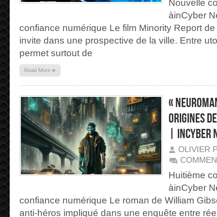
Nouvelle co
àinCyber N
confiance numérique Le film Minority Report d
invite dans une prospective de la ville. Entre uto
permet surtout de
»
Read More
« Neuroman
origines d
| inCyber 
OLIVIER 
COMMEN
Huitième co
àinCyber N
confiance numérique Le roman de William Gibso
anti-héros impliqué dans une enquête entre réel 