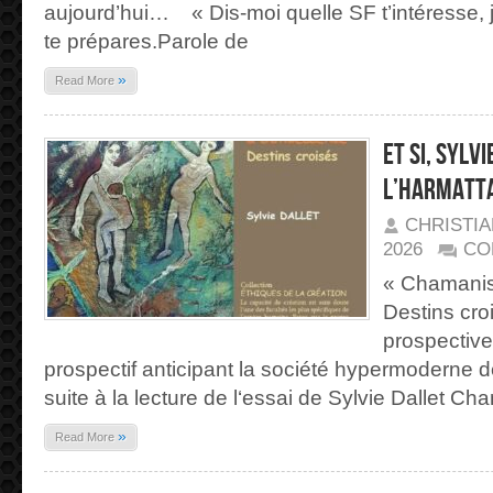
aujourd’hui… « Dis-moi quelle SF t’intéresse, je
te prépares.Parole de
»
Read More
Et si, Sylvi
L’Harmatt
CHRISTI
2026
CO
« Chamanis
Destins cr
prospective
prospectif anticipant la société hypermoderne d
suite à la lecture de l‘essai de Sylvie Dallet C
»
Read More