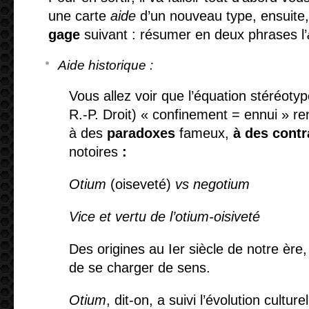
une carte
aide
d’un nouveau type, ensuite,
gage
suivant : résumer en deux phrases l’
Aide historique :
Vous allez voir que l’équation stéréoty
R.-P. Droit) « confinement = ennui » re
à des
paradoxes
fameux,
à des contr
notoires
:
Otium
(oiseveté)
vs negotium
Vice et vertu de l’otium-oisiveté
Des origines au I
er
siècle de notre ère
de se charger de sens.
Otium
, dit-on, a suivi l’évolution cultur