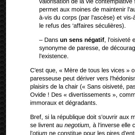
valorisation de la vie contemplative s
permet aux moines de maintenir l’aut
à-vis du corps (par l’ascèse) et vis-
le refus des ‘affaires séculières).
– Dans
un sens négatif
, l’oisiveté
synonyme de paresse, de décourag
l’existence.
C’est que, « Mère de tous les vices » on 
paresseuse peut dériver vers l’hédonis
plaisirs de la chair (« Sans oisiveté, pa
Ovide ! Des « divertissements », comme
immoraux et dégradants.
Bref, si la république doit s’ouvrir aux 
se livrent au
negotium,
à l’inverse elle 
l’
otium
ne constitue pour les pires d’en