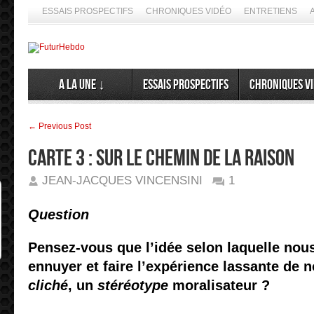
ESSAIS PROSPECTIFS
CHRONIQUES VIDÉO
ENTRETIENS
A la Une ↓
Essais prospectifs
Chroniques v
← Previous Post
CARTE 3 : Sur le chemin de la raison
JEAN-JACQUES VINCENSINI
1
Question
Pensez-vous que l’idée selon laquelle nou
ennuyer et faire l’expérience lassante de n
➦ Si le futur demeure imprédictible, nous
cliché
, un
stéréotype
moralisateur ?