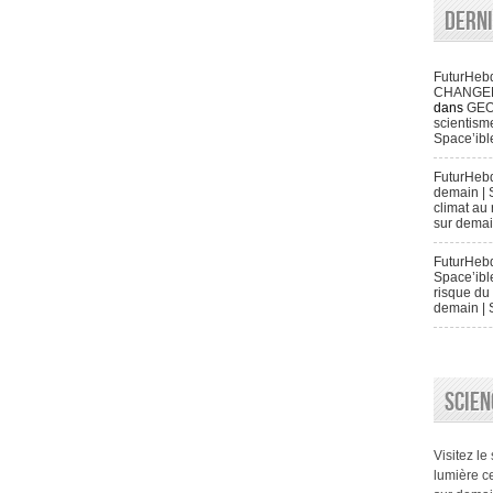
Dern
FuturHeb
CHANGENT 
dans
GEO
scientisme
Space’ibl
FuturHeb
demain | 
climat au 
sur demai
FuturHebd
Space’ibl
risque du 
demain | 
SCIEN
Visitez le
lumière ce