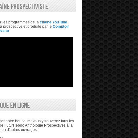
AÎNE PROSPECTIVISTE
z les programmes de la
chaine YouTube
a prospective et produite par le
Comptoir
viste
.
QUE EN LIGNE
ter notre boutique : vous y trouverez tous les
e FuturHebdo Anthologie Prospectives à la
bien d'autres ouvrages !