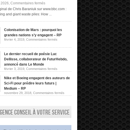
sur
, 2026,
Commentaires fermés
Exploitation
riginal de Chris Baraniuk sur www.bbc.com :
minière
ng and giant waste piles: How ...
« fongique »
et
terrils
géants :
Colonisation de Mars : pourquoi les
comment
grandes nations s’y engagent – RP
obtenir
des
sur
février 4, 2019,
Commentaires fermés
Colonisation
terres
de
rares
Mars
sans
:
Le dernier recueil de poésie Luc
les
pourquoi
Dellisse, collaborateur de FuturHebdo,
extraire
les
de
grandes
annoncé dans Le Monde
nations
la
sur
février 3, 2019,
Commentaires fermés
s’y
roche
Le
engagent
dernier
|
–
Nike et Boeing engagent des auteurs de
recueil
Chris
RP
de
Sci-Fi pour prédire leurs futurs |
Baraniuk,
poésie
BBC
Medium – RP
Luc
sur
novembre 29, 2018,
Commentaires fermés
Dellisse,
Nike
collaborateur
et
de
Boeing
FuturHebdo,
engagent
annoncé
gence conseil à votre service
des
dans
auteurs
Le
de
Monde
Sci-
Fi
pour