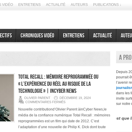
 VIDÉO
ENTRETIENS
ACTUALITÉ
AUTEURS
PUBLICATIONS ↓
ectifs
Chroniques vidéo
Entretiens
Actualité
Auteu
A pr
Depuis 2
Total Recall : Mémoire reprogrammée ou
pourrait 
« l’expérience du réel au risque de la
l’avenir r
journalis
technologie » | inCyber News
dans les f
OLIVIER PARENT
DÉCEMBRE 19, 2024
invite sur
SUR
COMMENTAIRES FERMÉS
sur notre 
TOTAL
RECALL :
Nouvelle contributiond’Olivier Parent àinCyber News,le
MÉMOIRE
média de la confiance numérique Total Recall : mémoires
REPROGRAMMÉE
érence entre le futurisme et la prospective est que la seconde n
OU
reprogrammées est un film qui date de 2012. C’est
« L’EXPÉRIENCE
DU
l’adaptation d’une nouvelle de Philip K. Dick dont toute
RÉEL