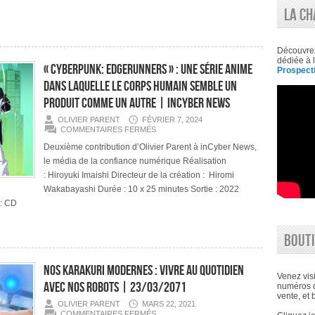
AU
LA CH
RISQUE
DE
LA
TECHNOLOGIE »
|
Découvre
INCYBER
dédiée à l
NEWS
« Cyberpunk: Edgerunners » : une série anime
Prospecti
dans laquelle le corps humain semble un
produit comme un autre | inCyber News
OLIVIER PARENT
FÉVRIER 7, 2024
SUR
COMMENTAIRES FERMÉS
«
CYBERPUNK:
Deuxième contribution d’Olivier Parent à inCyber News,
EDGERUNNERS
le média de la confiance numérique Réalisation
»
:
: Hiroyuki Imaishi Directeur de la création : Hiromi
UNE
SÉRIE
Wakabayashi Durée : 10 x 25 minutes Sortie : 2022
ANIME
 : CD
DANS
LAQUELLE
LE
CORPS
BOUTI
HUMAIN
SEMBLE
UN
PRODUIT
Nos karakuri modernes : vivre au quotidien
COMME
Venez visi
UN
avec nos robots | 23/03/2071
numéros d
AUTRE
vente, et 
|
OLIVIER PARENT
MARS 22, 2021
INCYBER
SUR
COMMENTAIRES FERMÉS
NEWS