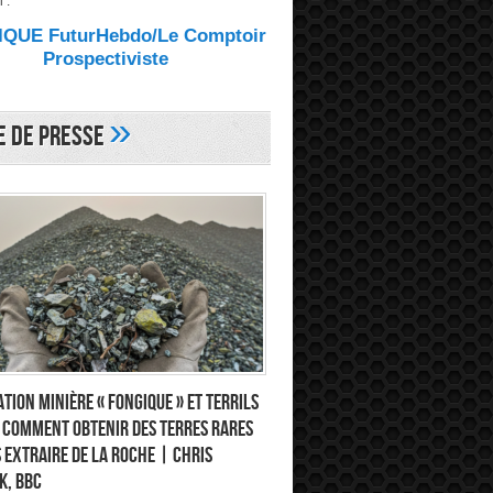
 :
QUE FuturHebdo/Le Comptoir
Prospectiviste
»
e de Presse
tion minière « fongique » et terrils
: comment obtenir des terres rares
 extraire de la roche | Chris
k, BBC