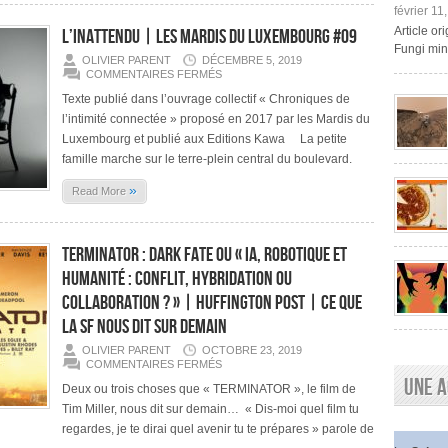
AUTRES
février 11
:
Article o
L’inattendu | Les Mardis du Luxembourg #09
LA
FIN
Fungi mini
D’UN
OLIVIER PARENT
DÉCEMBRE 5, 2019
TABOU
SUR
COMMENTAIRES FERMÉS
|
L’INATTENDU
08/06/2070
|
Texte publié dans l’ouvrage collectif « Chroniques de
LES
l’intimité connectée » proposé en 2017 par les Mardis du
MARDIS
DU
Luxembourg et publié aux Editions Kawa La petite
LUXEMBOURG
#09
famille marche sur le terre-plein central du boulevard.
»
Read More
TERMINATOR : DARK FATE ou « IA, robotique et
humanité : conflit, hybridation ou
collaboration ? » | Huffington Post | Ce que
la SF nous dit sur demain
OLIVIER PARENT
OCTOBRE 23, 2019
SUR
COMMENTAIRES FERMÉS
TERMINATOR
Une a
: DARK
Deux ou trois choses que « TERMINATOR », le film de
FATE OU
Tim Miller, nous dit sur demain… « Dis-moi quel film tu
«
IA,
regardes, je te dirai quel avenir tu te prépares » parole de
ROBOTIQUE
ET