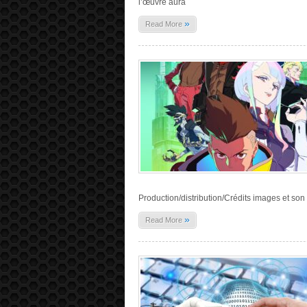
l’œuvre aura
»
Read More
Production/distribution/Crédits images et son
»
Read More