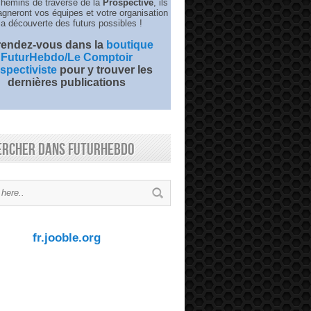
chemins de traverse de la
Prospective
, ils
neront vos équipes et votre organisation
la découverte des futurs possibles !
 rendez-vous dans la
boutique
FuturHebdo/Le Comptoir
spectiviste
pour y trouver les
dernières publications
ercher dans FuturHebdo
fr.jooble.org