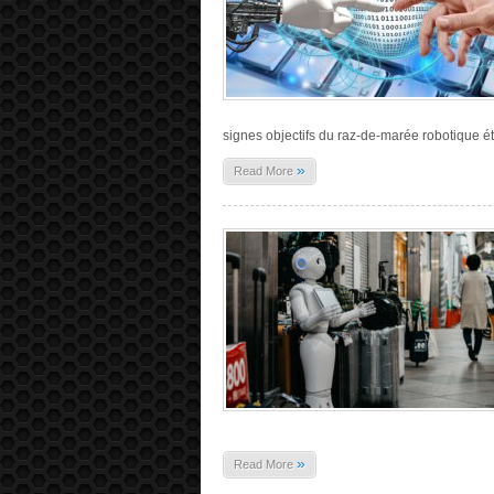
signes objectifs du raz-de-marée robotique é
»
Read More
»
Read More