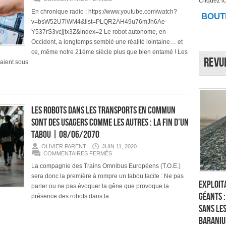
Cliquez ici
NOS
KARAKURI
En chronique radio : https://www.youtube.com/watch?
BOUTI
MODERNES
v=bsW52U7lWM4&list=PLQR2AH49u76mJh6Ae-
:
VIVRE
Y537rS3vcjjtx3Z&index=2 Le robot autonome, en
AU
QUOTIDIEN
Occident, a longtemps semblé une réalité lointaine… et
AVEC
ce, même notre 21ème siècle plus que bien entamé ! Les
NOS
Revu
ROBOTS
taient sous
|
23/03/2071
Les robots dans les transports en commun
sont des usagers comme les autres : la fin d’un
tabou | 08/06/2070
OLIVIER PARENT
JUIN 11, 2020
SUR
COMMENTAIRES FERMÉS
LES
ROBOTS
La compagnie des Trains Omnibus Européens (T.O.E.)
DANS
sera donc la première à rompre un tabou tacite : Ne pas
LES
Exploita
TRANSPORTS
parler ou ne pas évoquer la gêne que provoque la
EN
géants 
COMMUN
présence des robots dans la
SONT
sans les
DES
USAGERS
Baraniu
COMME
LES