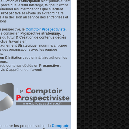
e Fiction
et l'
Anticipation
n'ont jamais autant
prédire
leurs
s parce que le futur interroge, fait peur, excite...
futurs
éhender les interrogations que suscitent
|
Prospective
se révèle un extraordinaire
Medium –
de à la décision au service des entreprises et
RP
tions.
 perspective, l
e
Comptoir Prospectiviste
,
de conseil en
Prospective stratégique,
e du futur &
Création de contenus dédiés
tive, travaille en :
gnement Stratégique
: nourrir & anticiper
rs des organisations avec les équipes
s,
n & Initiation
: soutenir & faire adhérer les
eurs,
n de contenus dédiés en Prospective
:
vie & appréhender l’avenir.
ncontrer les prospectivistes du
Comptoir
: