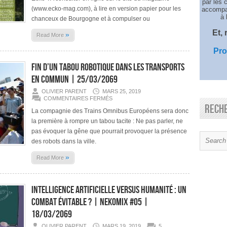
par les 
NOUS
(www.ecko-mag.com), à lire en version papier pour les
accompag
DIT
à 
SUR
chanceux de Bourgogne et à compulser ou
DEMAIN
|
Et,
»
Read More
ECKO
MAG
Pro
Fin d’un tabou robotique dans les transports
en commun | 25/03/2069
OLIVIER PARENT
MARS 25, 2019
SUR
COMMENTAIRES FERMÉS
FIN
Rech
D’UN
La compagnie des Trains Omnibus Européens sera donc
TABOU
la première à rompre un tabou tacite : Ne pas parler, ne
ROBOTIQUE
DANS
pas évoquer la gêne que pourrait provoquer la présence
LES
TRANSPORTS
des robots dans la ville.
EN
COMMUN
»
Read More
|
25/03/2069
Intelligence artificielle versus Humanité : un
combat évitable ? | Nekomix #05 |
18/03/2069
OLIVIER PARENT
MARS 19, 2019
5