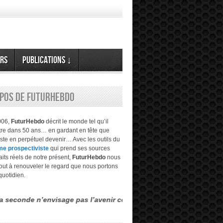
rs
Publications ↓
opos de FuturHebdo
006,
FuturHebdo
décrit le monde tel qu’il
être dans 50 ans… en gardant en tête que
este en perpétuel devenir… Avec les outils du
me prospectiviste
qui prend ses sources
aits réels de notre présent,
FuturHebdo
nous
tout à renouveler le regard que nous portons
quotidien.
’envisage pas l’avenir comme étant évident, transparent… mais mul