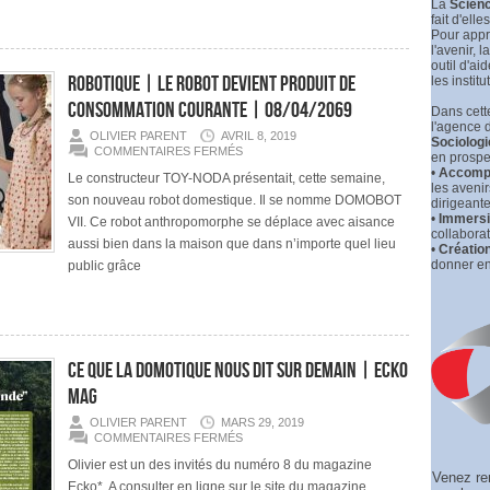
La
Scienc
HUMANITÉ
fait d'elle
:
Pour appr
CONFLIT,
l'avenir, la
HYBRIDATION
OU
outil d'ai
COLLABORATION
Robotique | Le robot devient produit de
les institu
?
»
consommation courante | 08/04/2069
Dans cette
|
l'agence 
HUFFINGTON
OLIVIER PARENT
AVRIL 8, 2019
Sociologi
POST
SUR
COMMENTAIRES FERMÉS
|
en prospec
ROBOTIQUE
CE
•
Accompa
|
Le constructeur TOY-NODA présentait, cette semaine,
QUE
les aveni
LE
LA
son nouveau robot domestique. Il se nomme DOMOBOT
ROBOT
dirigeante
SF
DEVIENT
•
Immersio
VII. Ce robot anthropomorphe se déplace avec aisance
NOUS
PRODUIT
collaborat
DIT
DE
aussi bien dans la maison que dans n’importe quel lieu
SUR
•
Créatio
CONSOMMATION
DEMAIN
donner en
public grâce
COURANTE
|
08/04/2069
Ce que la DOMOTIQUE nous dit sur demain | Ecko
Mag
OLIVIER PARENT
MARS 29, 2019
SUR
COMMENTAIRES FERMÉS
CE
QUE
Olivier est un des invités du numéro 8 du magazine
LA
Venez re
Ecko*. A consulter en ligne sur le site du magazine
DOMOTIQUE