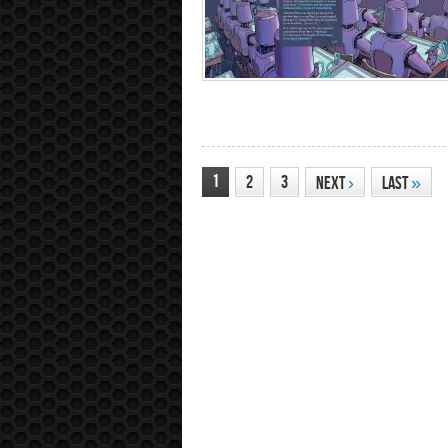
1
2
3
Next
›
Last
»