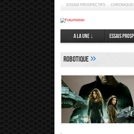
ESSAIS PROSPECTIFS
CHRONIQUES
A la Une ↓
Essais prosp
»
Robotique
 spéculer ses émergences. Alors, ne nous en privons pas ➦ La diff