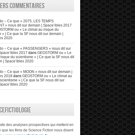
iers commentaires
do – Ce que « 2075, LES TEMPS
» nous dit sur demain | Space’ibles 2017
STORM ou « Le climat au risque du
 » | Ce que la SF nous dit sur demain |
es 2020
do – Ce que « PASSENGERS » nous dit sur
Space’ibles 2017
dans
GEOSTORM ou « Le
risque du scientisme » | Ce que la SF nous dit
n | Space’ibles 2020
o – Ce que « MOON » nous dit sur demain |
es 2018
dans
GEOSTORM ou « Le climat au
scientisme » | Ce que la SF nous dit sur
Space’ibles 2020
CEFICTIOLOGIE
 site des analyses prospectives qui mettent en
 que les films de Science Fiction nous disent