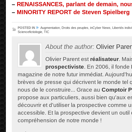
–
RENAISSANCES, parlant de demain, nous 
–
MINORITY REPORT de Steven Spielberg
»
POSTED IN
Augmentation
,
Droits des peuples
,
inCyber News
,
Libertés indiv
Sciencefictiologie
,
TIC
About the author:
Olivier Pare
Olivier Parent est
réalisateur
. Mais
prospectiviste
. En 2006, il fonde
magazine de notre futur immédiat. Aujourd'hu
brèves de presse qui décrivent le monde tel qu'
nous de le construire... Grace au
Comptoir P
propose aux particuliers, aussi bien qu'aux e
découvrir et d'utiliser la prospective comme un
accessible. Et la prospective devient un outil 
compréhension de notre monde !