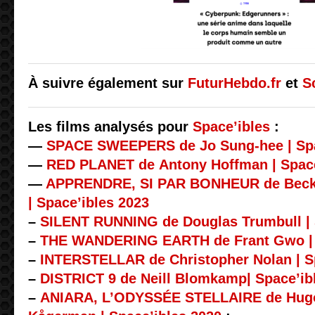
À suivre également sur
FuturHebdo.fr
et
S
Les films analysés pour
Space’ibles
:
—
SPACE SWEEPERS de Jo Sung-hee | Spa
—
RED PLANET de Antony Hoffman | Space
—
APPRENDRE, SI PAR BONHEUR de Beck
| Space’ibles 2023
–
SILENT RUNNING de Douglas Trumbull | 
–
THE WANDERING EARTH de Frant Gwo | 
–
INTERSTELLAR de Christopher Nolan | S
–
DISTRICT 9 de Neill Blomkamp| Space’ib
–
ANIARA, L’ODYSSÉE STELLAIRE de Hugo L