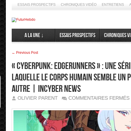
ESSAIS PROSPECTIFS
CHRONIQUES VIDÉO
ENTRETIENS
A la Une ↓
Essais prospectifs
Chroniques v
← Previous Post
« Cyberpunk: Edgerunners » : une sér
laquelle le corps humain semble un 
autre | inCyber News
OLIVIER PARENT
COMMENTAIRES FERMÉS
«
»
:
➦ Si le futur dem