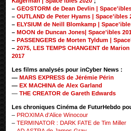
Kågerman | Space’ibles 2020
;
–
GEOSTORM de Dean Devlin | Space’ible
–
OUTLAND de Peter Hyams | Space’ibles 
–
ELYSIUM de Neill Blomkamp | Space’ible
–
MOON de Duncan Jones| Space’ibles 20
–
PASSENGERS de Morten Tyldum | Space’
–
2075, LES TEMPS CHANGENT de Marion M
2017
Les films analysés pour inCyber News :
—
MARS EXPRESS de Jérémie Périn
—
EX MACHINA de Alex Garland
—
THE CREATOR de Gareth Edwards
Les chroniques Cinéma de FuturHebdo po
–
PROXIMA d’Alice Winocour
–
TERMINATOR : DARK FATE de Tim Miller
–
AD ASTRA de James Gray