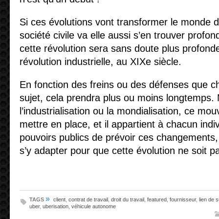
Si ces évolutions vont transformer le monde du
société civile va elle aussi s’en trouver prof
cette révolution sera sans doute plus profond
révolution industrielle, au XIX
e
siècle.
En fonction des freins ou des défenses que c
sujet, cela prendra plus ou moins longtemps
l’industrialisation ou la mondialisation, ce mo
mettre en place, et il appartient à chacun indiv
pouvoirs publics de prévoir ces changements, 
s’y adapter pour que cette évolution ne soit p
»
TAGS
client
,
contrat de travail
,
droit du travail
,
featured
,
fournisseur
,
lien de 
uber
,
uberisation
,
véhicule autonome