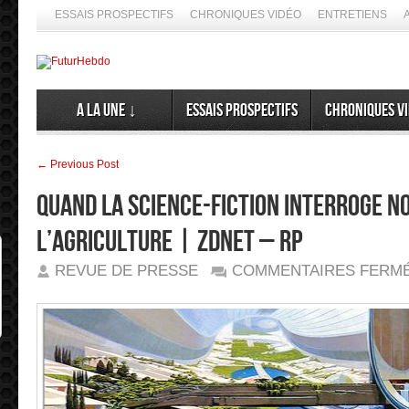
ESSAIS PROSPECTIFS
CHRONIQUES VIDÉO
ENTRETIENS
A la Une ↓
Essais prospectifs
Chroniques v
← Previous Post
Quand la science-fiction interroge n
l’agriculture | ZDNet – RP
REVUE DE PRESSE
COMMENTAIRES FERM