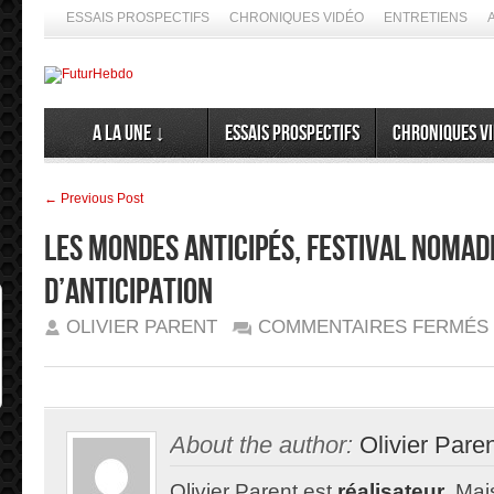
ESSAIS PROSPECTIFS
CHRONIQUES VIDÉO
ENTRETIENS
A la Une ↓
Essais prospectifs
Chroniques v
← Previous Post
Les Mondes Anticipés, festival nomad
d’anticipation
OLIVIER PARENT
COMMENTAIRES FERMÉS
A
About the author:
Olivier Pare
Olivier Parent est
réalisateur
. Mais