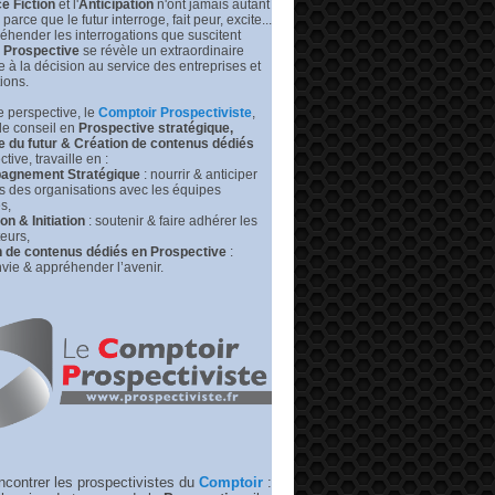
e Fiction
et l'
Anticipation
n'ont jamais autant
prédire
leurs
s parce que le futur interroge, fait peur, excite...
futurs
éhender les interrogations que suscitent
|
Prospective
se révèle un extraordinaire
Medium –
de à la décision au service des entreprises et
RP
tions.
 perspective, l
e
Comptoir Prospectiviste
,
de conseil en
Prospective stratégique,
e du futur &
Création de contenus dédiés
tive, travaille en :
gnement Stratégique
: nourrir & anticiper
rs des organisations avec les équipes
s,
n & Initiation
: soutenir & faire adhérer les
eurs,
n de contenus dédiés en Prospective
:
vie & appréhender l’avenir.
ncontrer les prospectivistes du
Comptoir
: