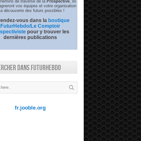
chemins de traverse de la
Prospective
, ils
neront vos équipes et votre organisation
la découverte des futurs possibles !
 rendez-vous dans la
boutique
FuturHebdo/Le Comptoir
spectiviste
pour y trouver les
dernières publications
ercher dans FuturHebdo
fr.jooble.org