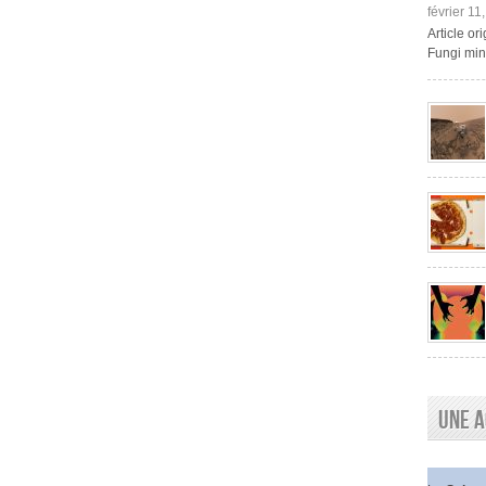
février 11
Article o
Fungi mini
Une a