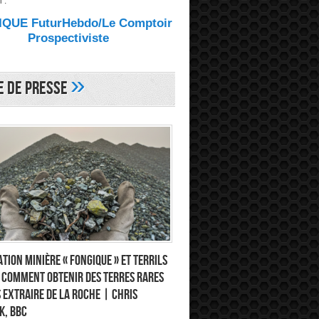
 :
QUE FuturHebdo/Le Comptoir
Prospectiviste
»
e de Presse
tion minière « fongique » et terrils
: comment obtenir des terres rares
 extraire de la roche | Chris
k, BBC