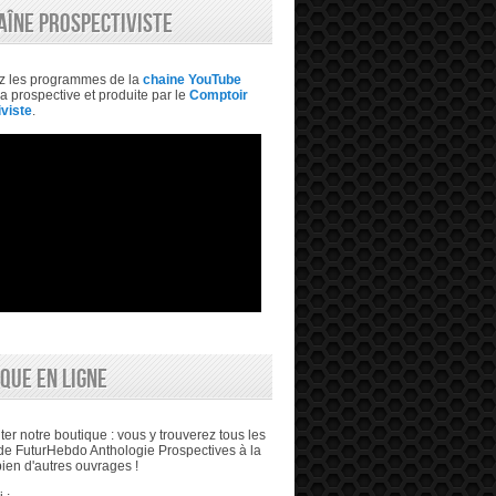
AÎNE PROSPECTIVISTE
z les programmes de la
chaine YouTube
a prospective et produite par le
Comptoir
viste
.
QUE EN LIGNE
ter notre boutique : vous y trouverez tous les
e FuturHebdo Anthologie Prospectives à la
bien d'autres ouvrages !