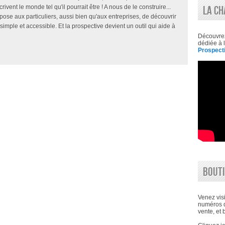
?
ivent le monde tel qu'il pourrait être ! A nous de le construire...
LA CH
»
ropose aux particuliers, aussi bien qu'aux entreprises, de découvrir
 simple et accessible. Et la prospective devient un outil qui aide à
Découvre
dédiée à l
Prospecti
BOUTI
Venez visi
numéros d
vente, et 