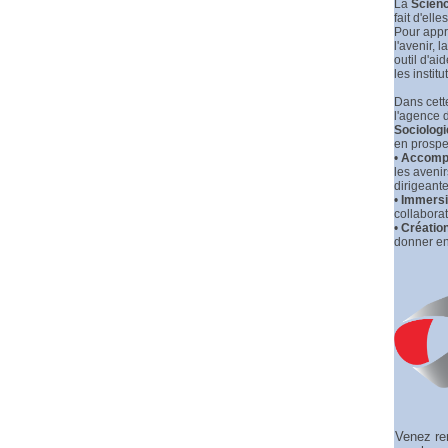
La
Scienc
fait d'elle
Pour appr
l'avenir, la
outil d'ai
les institu
Dans cette
l'agence 
Sociologi
en prospec
•
Accompa
les aveni
dirigeante
•
Immersio
collaborat
•
Créatio
donner en
Venez re