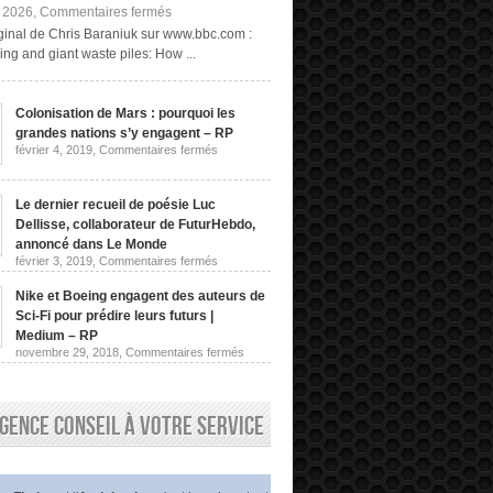
sur
, 2026,
Commentaires fermés
Exploitation
riginal de Chris Baraniuk sur www.bbc.com :
minière
ng and giant waste piles: How ...
« fongique »
et
terrils
géants :
Colonisation de Mars : pourquoi les
comment
grandes nations s’y engagent – RP
obtenir
des
sur
février 4, 2019,
Commentaires fermés
Colonisation
terres
de
rares
Mars
sans
:
Le dernier recueil de poésie Luc
les
pourquoi
Dellisse, collaborateur de FuturHebdo,
extraire
les
de
grandes
annoncé dans Le Monde
nations
la
sur
février 3, 2019,
Commentaires fermés
s’y
roche
Le
engagent
dernier
|
–
Nike et Boeing engagent des auteurs de
recueil
Chris
RP
de
Sci-Fi pour prédire leurs futurs |
Baraniuk,
poésie
BBC
Medium – RP
Luc
sur
novembre 29, 2018,
Commentaires fermés
Dellisse,
Nike
collaborateur
et
de
Boeing
FuturHebdo,
engagent
annoncé
gence conseil à votre service
des
dans
auteurs
Le
de
Monde
Sci-
Fi
pour