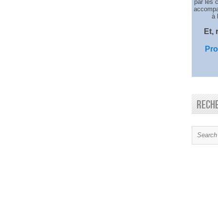
par les 
accompag
à 
Et,
Pro
Rech