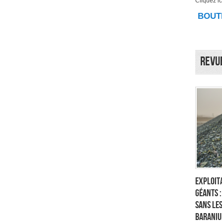
Cliquez ici
BOUTI
Revu
Exploita
géants 
sans les
Baraniu