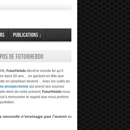
rs
Publications ↓
opos de FuturHebdo
006,
FuturHebdo
décrit le monde tel qu’il
être dans 50 ans… en gardant en tête que
este en perpétuel devenir… Avec les outils du
me prospectiviste
qui prend ses sources
aits réels de notre présent,
FuturHebdo
nous
tout à renouveler le regard que nous portons
quotidien.
 n’envisage pas l’avenir comme étant évident, transparent… mais m