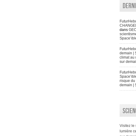
Dern
FuturHeb
CHANGENT 
dans
GEO
scientisme
Space’ibl
FuturHeb
demain | 
climat au 
sur demai
FuturHebd
Space’ibl
risque du 
demain | 
SCIEN
Visitez le
lumière ce