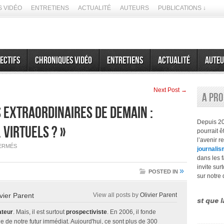
 VIDÉO
ENTRETIENS
ACTUALITÉ
AUTEURS
PUBLICATIONS ↓
ectifs
Chroniques vidéo
Entretiens
Actualité
Auteu
Next Post →
A pr
s extraordinaires de demain :
Depuis 2
 virtuels ? »
pourrait 
l’avenir r
SUR
ERMÉS
journalis
SAISON
4
dans les f
:
invite sur
«
»
POSTED IN
LES
sur notre 
VOYAGES
EXTRAORDINAIRES
DE
ivier Parent
View all posts by
Olivier Parent
DEMAIN
fférence entre le futurisme et la prospective est que la seconde
:
IMAGINAIRES,
ateur
. Mais, il est surtout
prospectiviste
. En 2006, il fonde
PHYSIQUES,
e de notre futur immédiat. Aujourd'hui, ce sont plus de 300
VIRTUELS