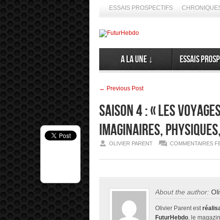
ESSAIS PROSPECTIFS
CHRONIQUES
A la Une ↓
Essais prosp
← Previous Post
Saison 4 : « Les voyage
imaginaires, physiques,
OLIVIER PARENT
COMMENTAIRES F
About the author:
Ol
de spéculer ses émergences. Alors, ne nous en privons pas ➦ La di
Olivier Parent est
réalis
FuturHebdo
, le magazin