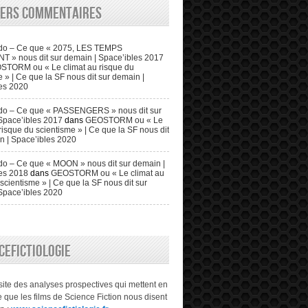
iers commentaires
do – Ce que « 2075, LES TEMPS
» nous dit sur demain | Space’ibles 2017
STORM ou « Le climat au risque du
 » | Ce que la SF nous dit sur demain |
es 2020
do – Ce que « PASSENGERS » nous dit sur
Space’ibles 2017
dans
GEOSTORM ou « Le
risque du scientisme » | Ce que la SF nous dit
n | Space’ibles 2020
o – Ce que « MOON » nous dit sur demain |
es 2018
dans
GEOSTORM ou « Le climat au
scientisme » | Ce que la SF nous dit sur
Space’ibles 2020
CEFICTIOLOGIE
 site des analyses prospectives qui mettent en
 que les films de Science Fiction nous disent