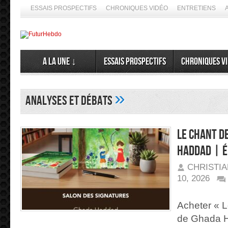
ESSAIS PROSPECTIFS
CHRONIQUES VIDÉO
ENTRETIENS
A la Une ↓
Essais prospectifs
Chroniques v
»
Analyses et Débats
Le Chant d
Haddad | É
CHRISTI
10, 2026
SUR
LE
CHANT
Acheter « L
DES
CIGALES
de Ghada H
DE
GHADA