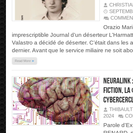
CHRISTI
SEPTEMBR
COMMEN
Orazio Mar
imprescriptible Journal d’un déserteur L’Harma
Valastro a décidé de déserter. C’était dans les
dernier. Avant que le service miliaire ne soit abol
»
Read More
Neuralink :
fiction, la
CyberCerc
THIBAUL
2024
CO
Parole d’Ex
RENARD, se