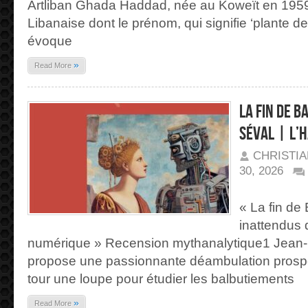
HADDAD
Artliban Ghada Haddad, née au Koweït en 1959
|
ÉDITIONS
Libanaise dont le prénom, qui signifie ‘plante d
ARTLIBAN
évoque
»
Read More
La fin de B
Séval | L’
CHRISTI
30, 2026
SUR
LA
FIN
« La fin de 
DE
BABEL,
inattendus 
JEAN-
DOMINIQUE
SÉVAL
numérique » Recension mythanalytique1 Jean
| L’HARMATTAN
propose une passionnante déambulation prospecti
tour une loupe pour étudier les balbutiements
»
Read More