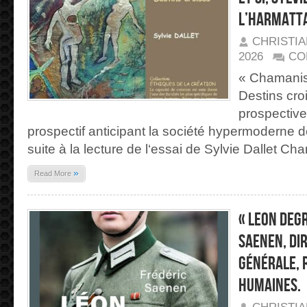
L’Harmatt
CHRISTI
2026
CO
« Chamanis
Destins cr
prospective
prospectif anticipant la société hypermoderne d
suite à la lecture de l‘essai de Sylvie Dallet C
»
Read More
« Leon Degr
SAENEN, di
générale, 
humaines.