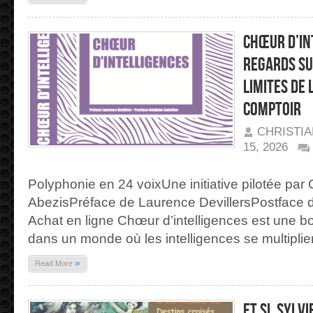
Chœur d’in
regards su
limites de 
Comptoir
CHRISTI
15, 2026
SUR
CHŒUR
D’INTELLIGENCES,
Polyphonie en 24 voixUne initiative pilotée par 
24
REGARDS
AbezisPréface de Laurence DevillersPostface d
SUR
LES
ENJEUX
Achat en ligne Chœur d’intelligences est une b
ET
LES
dans un monde où les intelligences se multiplien
LIMITES
DE
L’IA
»
Read More
|
ÉDITIONS
DU
COMPTOIR
Et si, Sylvi