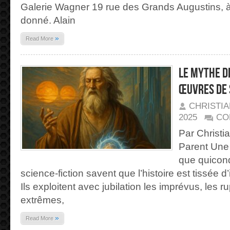
Galerie Wagner 19 rue des Grands Augustins, à P
donné. Alain
»
Read More
Le mythe d
œuvres de 
CHRISTI
2025
CO
Par Christia
Parent Une 
que quiconq
science-fiction savent que l’histoire est tissée d
Ils exploitent avec jubilation les imprévus, les r
extrêmes,
»
Read More