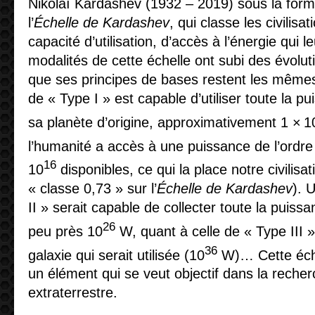
Nikolaï Kardashev (1932 – 2019) sous la form
l’
Échelle de Kardashev
, qui classe les civilisa
capacité d’utilisation, d’accès à l’énergie qui l
modalités de cette échelle ont subi des évolut
que ses principes de bases restent les mêmes).
de « Type I » est capable d’utiliser toute la p
sa planète d’origine, approximativement 1 × 1
l’humanité a accès à une puissance de l’ordre
16
10
disponibles, ce qui la place notre civilisa
« classe 0,73 » sur l’
Échelle de Kardashev
). 
II » serait capable de collecter toute la puissa
26
peu près 10
W, quant à celle de « Type III »,
36
galaxie qui serait utilisée (10
W)… Cette éche
un élément qui se veut objectif dans la recherc
extraterrestre.