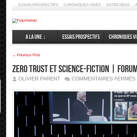
ESSAIS PROSPECTIFS
CHRONIQUES VIDÉO
ENTRETIENS
A la Une ↓
Essais prospectifs
Chroniques v
← Previous Post
ZERO TRUST ET SCIENCE-FICTION | Foru
OLIVIER PARENT
COMMENTAIRES FERMÉS
|
2
➦ Si 